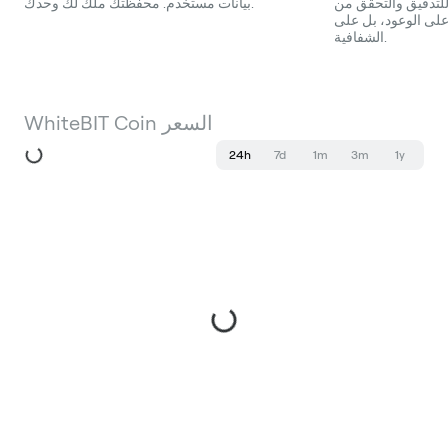
لتدقيق والتحقق من
بيانات مستخدم. محفظتك ملك لك وحدك.
د على الوعود، بل على
الشفافية.
WhiteBIT Coin السعر
24h
7d
1m
3m
1y