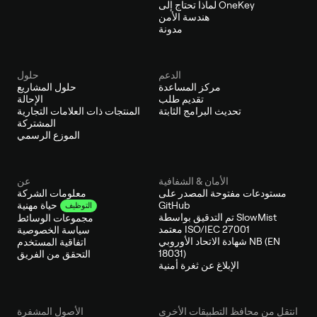
لماذا تحتاج إلى OneKey
هندسة الأمن
مدونة
الدعم
حلول
مركز المساعدة
حلول المشاريع
تقديم طلب
الإحالة
تحديث البرامج الثابتة
المنتجات ذات العلامات التجارية
المشتركة
الموزع الرسمي
الأمان & الشفافية
عن
مستودعات مفتوحة المصدر على
معلومات الشركة
GitHub
حياة مهنية
التوظيف
تم التدقيق بواسطة SlowMist
مجموعات الوسائط
معتمد ISO/IEC 27001
سياسة الخصوصية
شهادة الاتحاد الأوروبي NB (EN
اتفاقية المستخدم
18031)
التحقق من الفريق
الإبلاغ عن ثغرة أمنية
انتقل من محافظ التطبيقات الأخرى
الأصول المشفرة