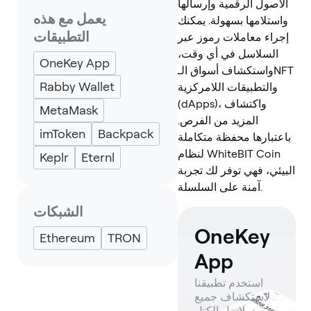
الأصول الرقمية وإرسالها
يعمل مع هذه
واستلامها بسهولة. يمكنك
التطبيقات
إجراء معاملات رموز عبر
السلاسل في أي وقت،
OneKey App
واستكشاف أسواق الـNFT
Rabby Wallet
والتطبيقات اللامركزية
(dApps)، واكتشاف
MetaMask
المزيد من الفرص.
imToken
Backpack
باعتبارها محفظة متكاملة
لنظام WhiteBIT Coin
Keplr
Eternl
البيئي، فهي توفر لك تجربة
آمنة على السلسلة.
الشبكات
OneKey
Ethereum
TRON
App
استخدم تطبيقنا
لاستكشاف جميع
سلاسل الكتل