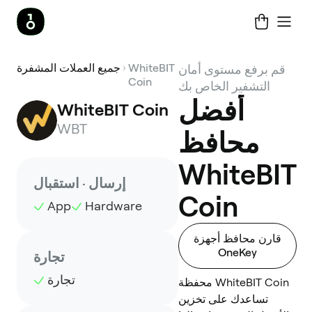
WhiteBIT
جميع العملات المشفرة
قم برفع مستوى أمان
Coin
التشفير الخاص بك
أفضل
WhiteBIT Coin
WBT
محافظ
WhiteBIT
إرسال · استقبال
Coin
App
Hardware
قارن محافظ أجهزة
OneKey
تجارة
تجارة
محفظة WhiteBIT Coin
تساعدك على تخزين