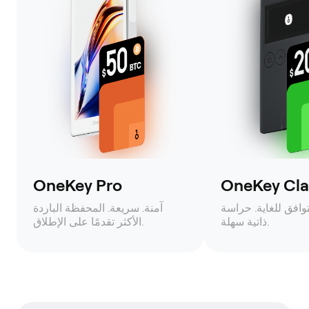
OneKey Pro
OneKey Clas
وافق للغاية. حراسة
آمنة. سريعة. المحفظة الباردة
ذاتية سهلة.
الأكثر تقدمًا على الإطلاق.