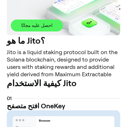
احصل عليه مجانًا
ما هو Jito؟
Jito is a liquid staking protocol built on the
Solana blockchain, designed to provide
users with staking rewards and additional
yield derived from Maximum Extractable
كيفية الاستخدام Jito
Value (MEV). When users stake their SOL
tokens with the Jito protocol, they receive
JitoSOL, a liquid staking token (LST). This
0
1
JitoSOL token represents their staked SOL
افتح متصفح OneKey
plus accrued rewards, and it can be freely
used across the Solana DeFi ecosystem,
allowing users to pursue other yield-