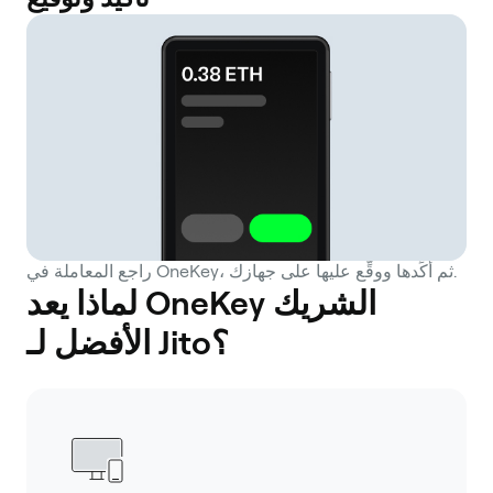
راجع المعاملة في OneKey، ثم أكِّدها ووقِّع عليها على جهازك.
لماذا يعد OneKey الشريك
الأفضل لـ Jito؟