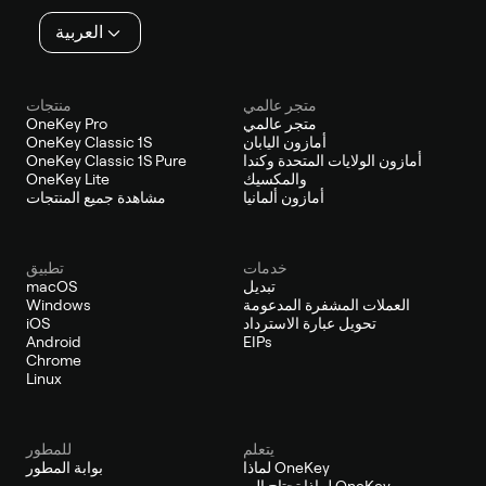
العربية
متجر عالمي
منتجات
متجر عالمي
OneKey Pro
أمازون اليابان
OneKey Classic 1S
أمازون الولايات المتحدة وكندا
OneKey Classic 1S Pure
والمكسيك
OneKey Lite
أمازون ألمانيا
مشاهدة جميع المنتجات
خدمات
تطبيق
تبديل
macOS
العملات المشفرة المدعومة
Windows
تحويل عبارة الاسترداد
iOS
Android
EIPs
Chrome
Linux
يتعلم
للمطور
لماذا OneKey
بوابة المطور
لماذا تحتاج إلى OneKey