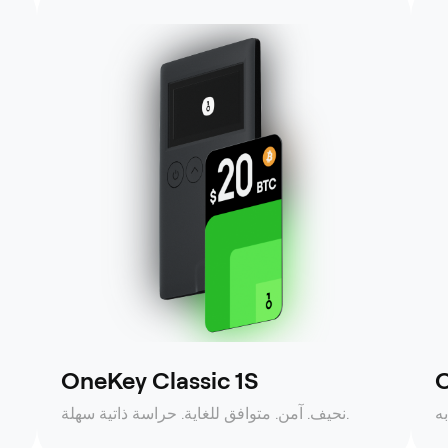
OneKey Classic 1S
O
نحيف. آمن. متوافق للغاية. حراسة ذاتية سهلة.