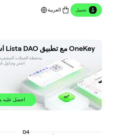
العربية
تحميل
استخدم Lista DAO مع تطبيق OneKey
محفظة العملات المشفرة الأك

 اشترِ وتداول في أي مكان.
احصل عليه مجا
0
4