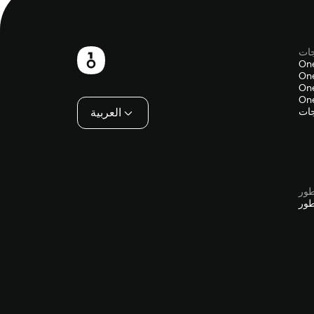
جات
تذييل
On
One
One
One
جات
العربية
طور
طور