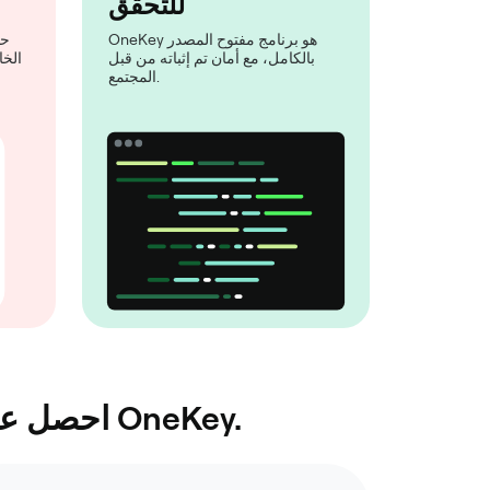
للتحقق
OneKey هو برنامج مفتوح المصدر
حت
بالكامل، مع أمان تم إثباته من قبل
الخا
المجتمع.
احصل على الحماية من المستوى التالي من خلال الاقتران بمحفظة الأجهزة OneKey.