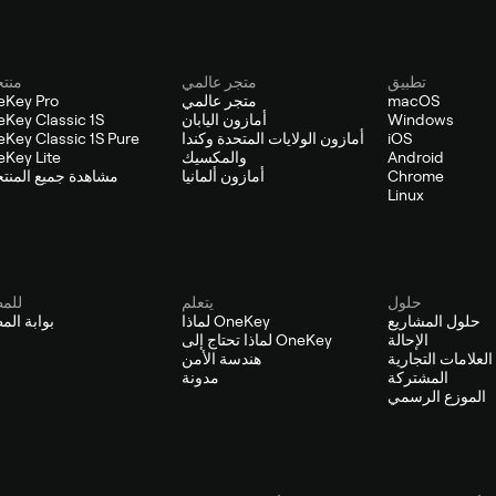
تطبيق
متجر عالمي
منت
macOS
متجر عالمي
eKey Pro
Windows
أمازون اليابان
Key Classic 1S
iOS
أمازون الولايات المتحدة وكندا
Key Classic 1S Pure
Android
والمكسيك
Key Lite
Chrome
أمازون ألمانيا
مشاهدة جميع المنت
Linux
حلول
يتعلم
للم
حلول المشاريع
لماذا OneKey
بوابة الم
الإحالة
لماذا تحتاج إلى OneKey
لعلامات التجارية
هندسة الأمن
المشتركة
مدونة
الموزع الرسمي