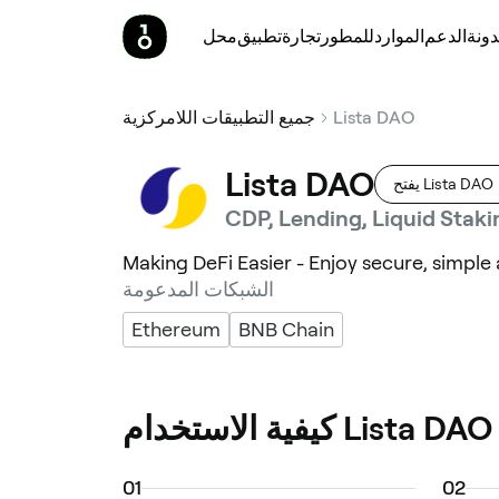
ونة
الدعم
الموارد
للمطور
تجارة
تطبيق
محل
Lista DAO
جميع التطبيقات اللامركزية
Lista DAO
يفتح Lista DAO
CDP, Lending, Liquid Staki
Making DeFi Easier - Enjoy secure, simple
الشبكات المدعومة
Ethereum
BNB Chain
كيفية الاستخدام Lista DAO
0
1
0
2