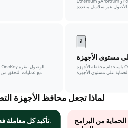
Ethereum وArbitrum وPolygon وBNB Chain وAvalanche وغيرها)،
لى مستوى الأجهزة
باستخدام محفظة الأجهزة OneKey، تظل المفاتيح غير متصلة بالإنترنت
ي
لماذا تجعل محافظ الأجهزة التطبي
الحماية من البرامج
تأكيد كل معاملة فعليًا.