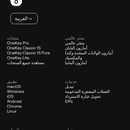
العربية
متجر عالمي
منتجات
متجر عالمي
OneKey Pro
أمازون اليابان
OneKey Classic 1S
أمازون الولايات المتحدة وكندا
OneKey Classic 1S Pure
والمكسيك
OneKey Lite
أمازون ألمانيا
مشاهدة جميع المنتجات
خدمات
تطبيق
تبديل
macOS
العملات المشفرة المدعومة
Windows
تحويل عبارة الاسترداد
iOS
Android
EIPs
Chrome
Linux
يتعلم
للمطور