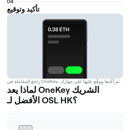
0
4
تأكيد وتوقيع
راجع المعاملة في OneKey، ثم أكِّدها ووقِّع عليها على جهازك.
لماذا يعد OneKey الشريك
الأفضل لـ OSL HK؟