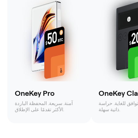
OneKey Pro
OneKey Clas
وافق للغاية. حراسة
آمنة. سريعة. المحفظة الباردة
ذاتية سهلة.
الأكثر تقدمًا على الإطلاق.