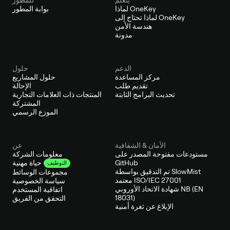
لماذا OneKey
بوابة المطور
لماذا تحتاج إلى OneKey
هندسة الأمن
مدونة
الدعم
حلول
مركز المساعدة
حلول المشاريع
تقديم طلب
الإحالة
تحديث البرامج الثابتة
المنتجات ذات العلامات التجارية
المشتركة
الموزع الرسمي
الأمان & الشفافية
عن
مستودعات مفتوحة المصدر على
معلومات الشركة
GitHub
حياة مهنية
التوظيف
تم التدقيق بواسطة SlowMist
مجموعات الوسائط
معتمد ISO/IEC 27001
سياسة الخصوصية
شهادة الاتحاد الأوروبي NB (EN
اتفاقية المستخدم
18031)
التحقق من الفريق
الإبلاغ عن ثغرة أمنية