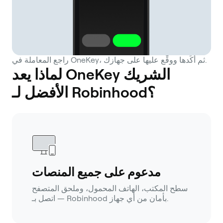
راجع المعاملة في OneKey، ثم أكِّدها ووقِّع عليها على جهازك.
لماذا يعد OneKey الشريك
الأفضل لـ Robinhood؟
مدعوم على جميع المنصات
سطح المكتب، الهاتف المحمول، وملحق المتصفح
— اتصل بـ Robinhood بأمان من أي جهاز.