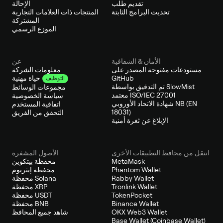
تقديم طلب
الإحالة
تحديث البرامج الثابتة
المنتجات ذات العلامات التجارية
المشتركة
الموزع الرسمي
الأمان & الشفافية
عن
مستودعات مفتوحة المصدر على
معلومات الشركة
GitHub
حياة مهنية
التوظيف
تم التدقيق بواسطة SlowMist
مجموعات الوسائط
معتمد ISO/IEC 27001
سياسة الخصوصية
شهادة الاتحاد الأوروبي NB (EN
اتفاقية المستخدم
18031)
التحقق من الفريق
الإبلاغ عن ثغرة أمنية
انتقل من محافظ التطبيقات الأخرى
الأصول المشفرة
MetaMask
محفظة بيتكوين
Phantom Wallet
محفظة إيثريوم
Rabby Wallet
محفظة Solana
Tronlink Wallet
محفظة XRP
TokenPocket
محفظة USDT
Binance Wallet
محفظة BNB
OKX Web3 Wallet
شاهد جميع المحافظ
Base Wallet (Coinbase Wallet)