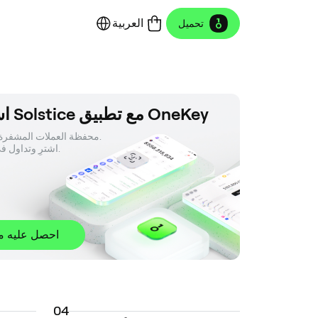
العربية
تحميل
استخدم Solstice مع تطبيق OneKey
محفظة العملات المشفرة الأك

 اشترِ وتداول في أي مكان.
احصل عليه مجا
0
4