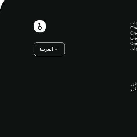
جات
تذييل
On
One
One
One
جات
العربية
طور
طور