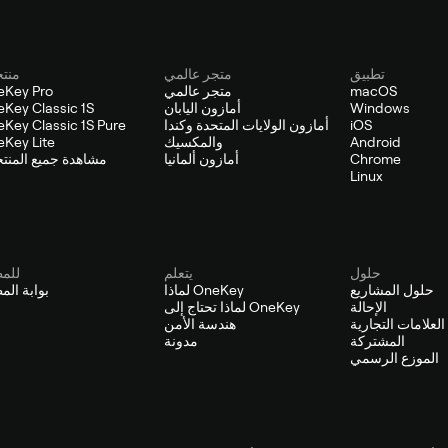
تطبيق
متجر عالمي
منت
macOS
متجر عالمي
eKey Pro
Windows
أمازون اليابان
Key Classic 1S
iOS
أمازون الولايات المتحدة وكندا
Key Classic 1S Pure
Android
والمكسيك
Key Lite
Chrome
أمازون ألمانيا
مشاهدة جميع المنت
Linux
حلول
يتعلم
للم
حلول المشاريع
لماذا OneKey
بوابة الم
الإحالة
لماذا تحتاج إلى OneKey
لعلامات التجارية
هندسة الأمن
المشتركة
مدونة
الموزع الرسمي