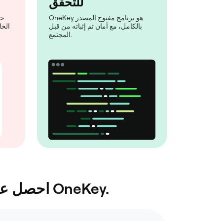
للتحقق
OneKey هو برنامج مفتوح المصدر
حت
بالكامل، مع أمان تم إثباته من قبل
الخا
المجتمع.
احصل على الحماية من المستوى التالي من خلال الاقتران بمحفظة الأجهزة OneKey.