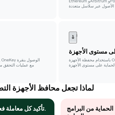
Ethereum وArbitrum وPolygon وBNB Chain وAvalanche وغيرها)،
لى مستوى الأجهزة
باستخدام محفظة الأجهزة OneKey، تظل المفاتيح غير متصلة بالإنترنت
ي
لماذا تجعل محافظ الأجهزة التطبي
الحماية من البرامج
تأكيد كل معاملة فعليًا.