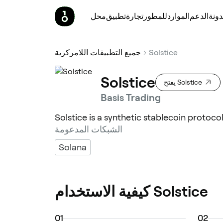
ونة
الدعم
الموارد
للمطور
تجارة
تطبيق
محل
Solstice
جميع التطبيقات اللامركزية
Solstice
يفتح Solstice
Basis Trading
Solstice is a synthetic stablecoin protoco
الشبكات المدعومة
Solana
كيفية الاستخدام Solstice
0
1
0
2