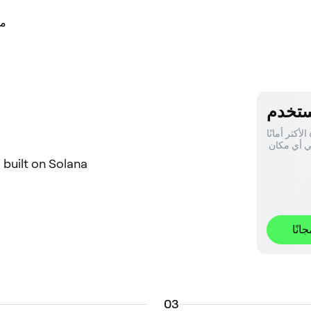
مد
ثر أمانًا. 
l built on Solana
نًا
0
3