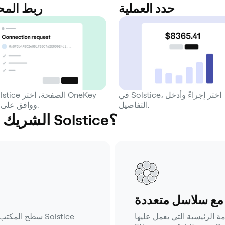
حدد العملية
ربط الم
في Solstice، اختر إجراءً وأدخل
التفاصيل.
ووافق على الاتصال.
لماذا يعد OneKey الشريك الأفضل لـ Solstice؟
مع سلاسل متعددة
سية التي يعمل عليها Solstice (مثل
سطح المكتب، ال