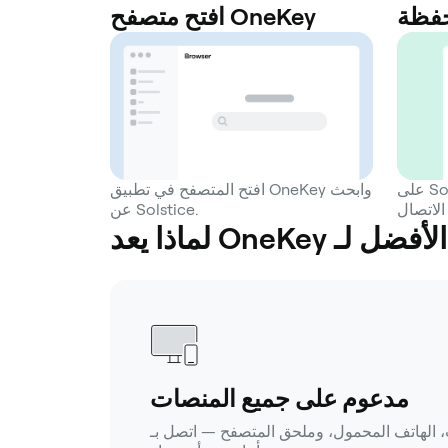
حفظة
افتح متصفح OneKey
على Solstice الصفحة، اختر OneKey
افتح المتصفح في تطبيق OneKey وابحث
عن Solstice.
مدعوم على جميع المنصات
هاتف المحمول، وملحق المتصفح — اتصل بـ Solstice