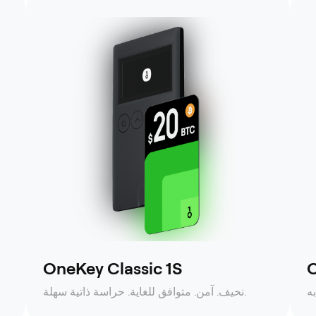
OneKey Classic 1S
O
نحيف. آمن. متوافق للغاية. حراسة ذاتية سهلة.