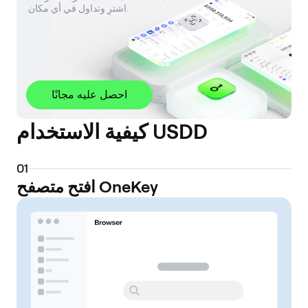
 اشترِ وتداول في أي مكان.
احصل عليه مجانًا
كيفية الاستخدام USDD
0
1
افتح متصفح OneKey