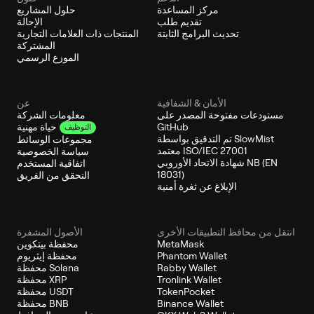
مركز المساعدة
حلول المشاريع
تقديم طلب
الإحالة
تحديث البرامج الثابتة
المنتجات ذات العلامات التجارية
المشتركة
الموزع الرسمي
الأمان & الشفافية
عن
مستودعات مفتوحة المصدر على
معلومات الشركة
GitHub
حياة مهنية
التوظيف
تم التدقيق بواسطة SlowMist
مجموعات الوسائط
معتمد ISO/IEC 27001
سياسة الخصوصية
شهادة الاتحاد الأوروبي NB (EN
اتفاقية المستخدم
18031)
التحقق من الفريق
الإبلاغ عن ثغرة أمنية
انتقل من محافظ التطبيقات الأخرى
الأصول المشفرة
MetaMask
محفظة بيتكوين
Phantom Wallet
محفظة إيثريوم
Rabby Wallet
محفظة Solana
Tronlink Wallet
محفظة XRP
TokenPocket
محفظة USDT
Binance Wallet
محفظة BNB