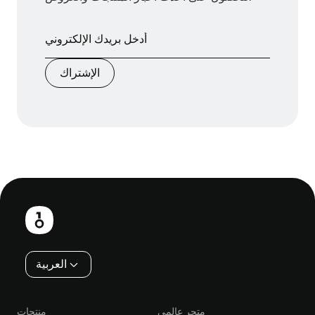
الإشتراك
تذييل
العربية
متجر عالمي
منتجات