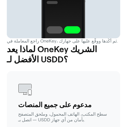
راجع المعاملة في OneKey، ثم أكِّدها ووقِّع عليها على جهازك.
لماذا يعد OneKey الشريك
الأفضل لـ USDD؟
مدعوم على جميع المنصات
سطح المكتب، الهاتف المحمول، وملحق المتصفح
— اتصل بـ USDD بأمان من أي جهاز.