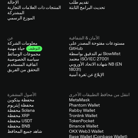
تقديم طلب
الإحالة
تحديث البرامج الثابتة
المنتجات ذات العلامات التجارية
المشتركة
الموزع الرسمي
الأمان & الشفافية
عن
مستودعات مفتوحة المصدر على
معلومات الشركة
GitHub
حياة مهنية
التوظيف
تم التدقيق بواسطة SlowMist
مجموعات الوسائط
معتمد ISO/IEC 27001
سياسة الخصوصية
شهادة الاتحاد الأوروبي NB (EN
اتفاقية المستخدم
18031)
التحقق من الفريق
الإبلاغ عن ثغرة أمنية
انتقل من محافظ التطبيقات الأخرى
الأصول المشفرة
MetaMask
محفظة بيتكوين
Phantom Wallet
محفظة إيثريوم
Rabby Wallet
محفظة Solana
Tronlink Wallet
محفظة XRP
TokenPocket
محفظة USDT
Binance Wallet
محفظة BNB
OKX Web3 Wallet
شاهد جميع المحافظ
Base Wallet (Coinbase Wallet)