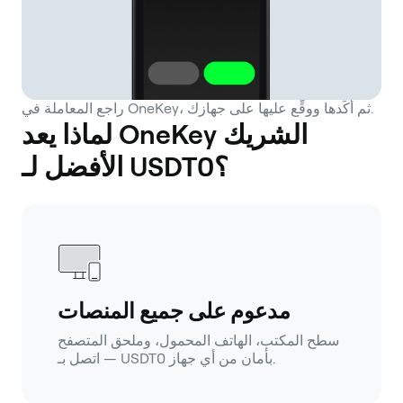
راجع المعاملة في OneKey، ثم أكِّدها ووقِّع عليها على جهازك.
لماذا يعد OneKey الشريك
الأفضل لـ USDT0؟
مدعوم على جميع المنصات
سطح المكتب، الهاتف المحمول، وملحق المتصفح
— اتصل بـ USDT0 بأمان من أي جهاز.