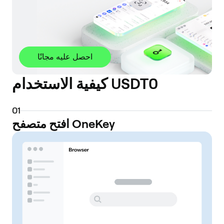
احصل عليه مجانًا
كيفية الاستخدام USDT0
0
1
افتح متصفح OneKey