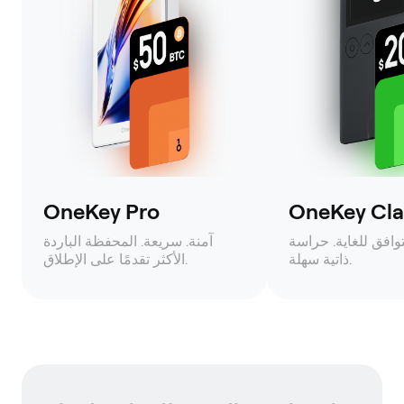
OneKey Pro
OneKey Clas
وافق للغاية. حراسة
آمنة. سريعة. المحفظة الباردة
ذاتية سهلة.
الأكثر تقدمًا على الإطلاق.