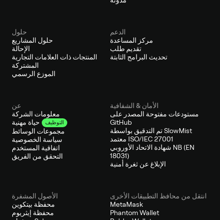
الدعم
حلول
مركز المساعدة
حلول المشاريع
تقديم طلب
الإحالة
تحديث البرامج الثابتة
المنتجات ذات العلامات التجارية
المشتركة
الموزع الرسمي
الأمان & الشفافية
عن
مستودعات مفتوحة المصدر على
معلومات الشركة
GitHub
حياة مهنية
التوظيف
تم التدقيق بواسطة SlowMist
مجموعات الوسائط
معتمد ISO/IEC 27001
سياسة الخصوصية
شهادة الاتحاد الأوروبي NB (EN
اتفاقية المستخدم
18031)
التحقق من الفريق
الإبلاغ عن ثغرة أمنية
انتقل من محافظ التطبيقات الأخرى
الأصول المشفرة
MetaMask
محفظة بيتكوين
Phantom Wallet
محفظة إيثريوم