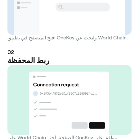
افتح المتصفح في تطبيق OneKey وابحث عن World Chain.
0
2
ربط المحفظة
على World Chain الصفحة، اختر OneKey ووافق على