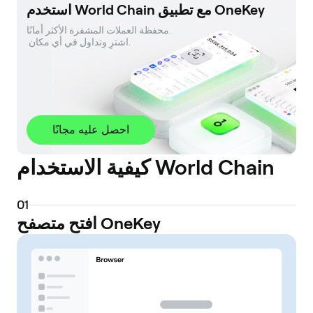
استخدم World Chain مع تطبيق OneKey
محفظة العملات المشفرة الأكثر أمانًا. 

 اشترِ وتداول في أي مكان.
احصل عليه مجانًا
كيفية الاستخدام World Chain
0
1
افتح متصفح OneKey