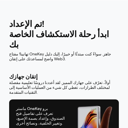
تم الإعداد!
ابدأ رحلة الاستكشاف الخاصة
بك
تهانينا! مفتاح OneKey جاهز. سواءً كنت مبتدئًا أو خبيرًا، إليك دليل
واضح لمساعدتك على إتقان Web3.
إتقان جهازك
أولاً، تعرّف على جهازك المميز. لقد أعددنا دروسًا تعليمية مفصلة
لمختلف الطرازات، تغطي كل شيء من العمليات الأساسية إلى
التقنيات المتقدمة.
ماستر OneKey برو
تعرف على تفاصيل فتح
الصندوق، وإعداد بصمة الإصبع،
وتغيير الخلفية، ونصائح أخرى.