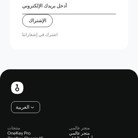
الإشتراك
اشترك في إشعاراتنا
تذييل
العربية
متجر عالمي
منتجات
متجر عالمي
OneKey Pro