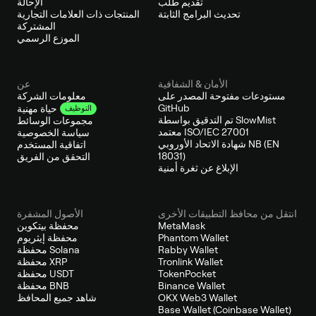
تقديم طلب
الإحالة
تحديث البرامج الثابتة
المنتجات ذات العلامات التجارية
المشتركة
الموزع الرسمي
الأمان & الشفافية
عن
مستودعات مفتوحة المصدر على
معلومات الشركة
GitHub
حياة مهنية
التوظيف
تم التدقيق بواسطة SlowMist
مجموعات الوسائط
معتمد ISO/IEC 27001
سياسة الخصوصية
شهادة الاتحاد الأوروبي NB (EN
اتفاقية المستخدم
18031)
التحقق من الفريق
الإبلاغ عن ثغرة أمنية
انتقل من محافظ التطبيقات الأخرى
الأصول المشفرة
MetaMask
محفظة بيتكوين
Phantom Wallet
محفظة إيثريوم
Rabby Wallet
محفظة Solana
Tronlink Wallet
محفظة XRP
TokenPocket
محفظة USDT
Binance Wallet
محفظة BNB
OKX Web3 Wallet
شاهد جميع المحافظ
Base Wallet (Coinbase Wallet)