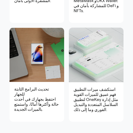
MetaMask وOKX Wallet
المشفرة الأولى بأمان.
للمشاركة بأمان في DeFi و
NFTs.
تحديث البرامج الثابتة
استكشف ميزات التطبيق
للجهاز
فهم عميق للميزات القوية
احتفظ بجهازك في أحدث
لتطبيق OneKey مثل إدارة
حالة وأكثرها أمانًا، واستمتع
السلاسل المتعددة والتبديل
بالميزات الجديدة.
الفوري وما إلى ذلك.