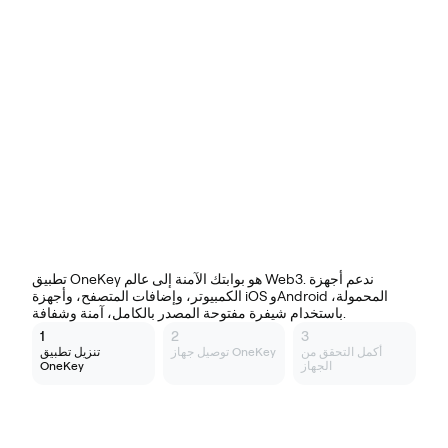
منصات أخرى تنزيل
تطبيق OneKey هو بوابتك الآمنة إلى عالم Web3. ندعم أجهزة
الكمبيوتر، وإضافات المتصفح، وأجهزة iOS وAndroid المحمولة،
باستخدام شيفرة مفتوحة المصدر بالكامل، آمنة وشفافة.
1
2
3
أكمل التحقق من
توصيل جهاز OneKey
تنزيل تطبيق
الجهاز
OneKey