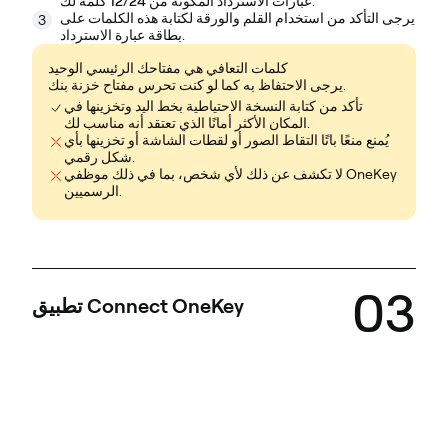
لك.
عبارات الاسترداد المكونة من 12/24 كلمة
يرجى التأكد من استخدام القلم والورقة
لكتابة
هذه الكلمات على
3
بطاقة عبارة الاسترداد.
كلمات التعافي هي مفتاحك الرئيسي الوحيد
يرجى الاحتفاظ به كما لو كنت تحرس مفتاح خزنة بنك.
تأكد من كتابة النسخة الاحتياطية بخط اليد وتخزينها في
المكان الأكثر أمانًا الذي تعتقد أنه مناسب لك.
يُمنع منعًا باتًا التقاط الصور أو لقطات الشاشة أو تخزينها بأي
شكل رقمي.
لا تكشف عن ذلك لأي شخص، بما في ذلك موظفي OneKey
الرسميين.
03
تطبيق Connect OneKey