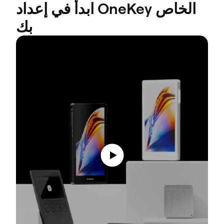
ابدأ في إعداد OneKey الخاص
بك