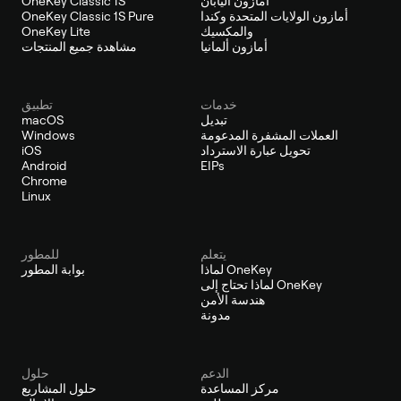
أمازون اليابان
OneKey Classic 1S
أمازون الولايات المتحدة وكندا
OneKey Classic 1S Pure
والمكسيك
OneKey Lite
أمازون ألمانيا
مشاهدة جميع المنتجات
خدمات
تطبيق
تبديل
macOS
العملات المشفرة المدعومة
Windows
تحويل عبارة الاسترداد
iOS
Android
EIPs
Chrome
Linux
يتعلم
للمطور
لماذا OneKey
بوابة المطور
لماذا تحتاج إلى OneKey
هندسة الأمن
مدونة
الدعم
حلول
مركز المساعدة
حلول المشاريع