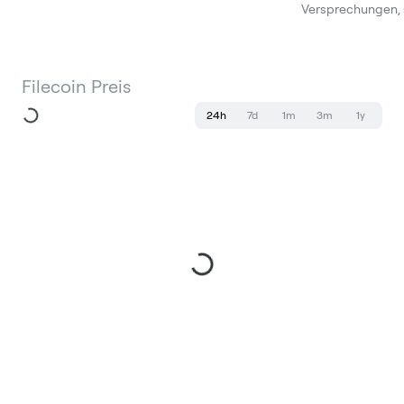
Versprechungen, 
Filecoin Preis
24h
7d
1m
3m
1y