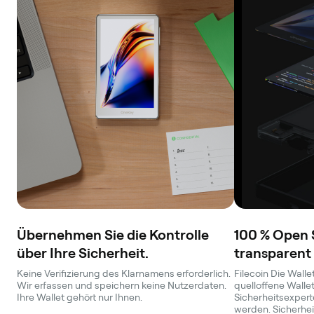
Übernehmen Sie die Kontrolle
100 % Open 
über Ihre Sicherheit.
transparent
Keine Verifizierung des Klarnamens erforderlich.
Filecoin Die Wallet
Wir erfassen und speichern keine Nutzerdaten.
quelloffene Walle
Ihre Wallet gehört nur Ihnen.
Sicherheitsexperte
werden. Sicherheit