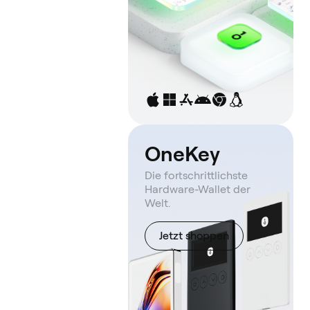
OneKey
Die fortschrittlichste
Hardware-Wallet der
Welt.
Jetzt shoppen