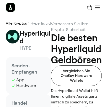
Alle Kryptos
Hyperliquid
Verbessern Sie Ihre
Krypto-Sicherheit
Hyperliqui
Die besten
d
Hyperliquid
HYPE
Geldbörsen
Senden ·
Vergleichen Sie
Empfangen
OneKey Hardware
App
Wallets
Hardware
Die Hyperliquid-Wallet hilft
Ihnen, digitale Assets ganz
einfach zu speichern, zu
Handel