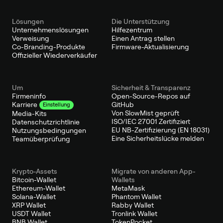
Lösungen
Die Unterstützung
Unternehmenslösungen
Hilfezentrum
Verweisung
Einen Antrag stellen
Co-Branding-Produkte
Firmware-Aktualisierung
Offizieller Wiederverkäufer
Um
Sicherheit & Transparenz
Firmeninfo
Open-Source-Repos auf
GitHub
Karriere
Einstellung
Von SlowMist geprüft
Media-Kits
ISO/IEC 27001 Zertifiziert
Datenschutzrichtlinie
EU NB-Zertifizierung (EN 18031)
Nutzungsbedingungen
Eine Sicherheitslücke melden
Teamüberprüfung
Krypto-Assets
Migrate von anderen App-
Bitcoin-Wallet
Wallets
Ethereum-Wallet
MetaMask
Solana-Wallet
Phantom Wallet
XRP Wallet
Rabby Wallet
USDT Wallet
Tronlink Wallet
BNB Wallet
TokenPocket