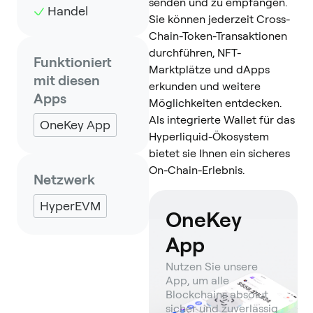
senden und zu empfangen.
Handel
Sie können jederzeit Cross-
Chain-Token-Transaktionen
durchführen, NFT-
Funktioniert
Marktplätze und dApps
mit diesen
erkunden und weitere
Apps
Möglichkeiten entdecken.
Als integrierte Wallet für das
OneKey App
Hyperliquid-Ökosystem
bietet sie Ihnen ein sicheres
On-Chain-Erlebnis.
Netzwerk
HyperEVM
OneKey
App
Nutzen Sie unsere
App, um alle
Blockchains absolut
sicher und zuverlässig