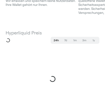
Wir erfassen und speichern keine Nutzerdaten.
quelloffene Walle
Ihre Wallet gehört nur Ihnen.
Sicherheitsexperte
werden. Sicherheit
Versprechungen, 
Hyperliquid Preis
24h
7d
1m
3m
1y