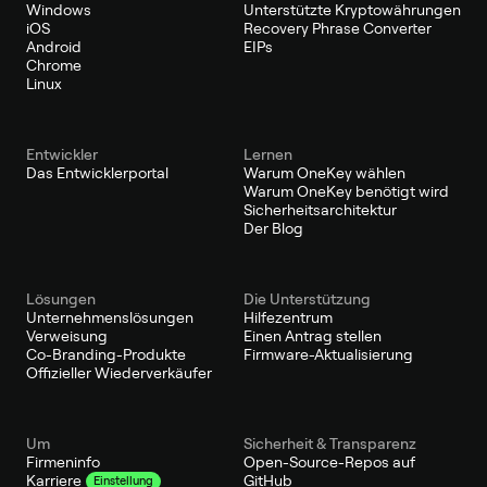
Windows
Unterstützte Kryptowährungen
iOS
Recovery Phrase Converter
Android
EIPs
Chrome
Linux
Entwickler
Lernen
Das Entwicklerportal
Warum OneKey wählen
Warum OneKey benötigt wird
Sicherheitsarchitektur
Der Blog
Lösungen
Die Unterstützung
Unternehmenslösungen
Hilfezentrum
Verweisung
Einen Antrag stellen
Co-Branding-Produkte
Firmware-Aktualisierung
Offizieller Wiederverkäufer
Um
Sicherheit & Transparenz
Firmeninfo
Open-Source-Repos auf
GitHub
Karriere
Einstellung