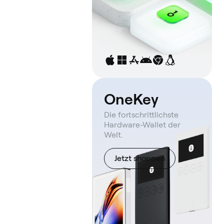
OneKey
Die fortschrittlichste
Hardware-Wallet der
Welt.
Jetzt shoppen