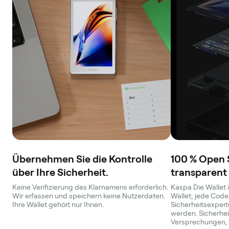
Übernehmen Sie die Kontrolle
100 % Open 
über Ihre Sicherheit.
transparent
Keine Verifizierung des Klarnamens erforderlich.
Kaspa Die Wallet i
Wir erfassen und speichern keine Nutzerdaten.
Wallet; jede Code
Ihre Wallet gehört nur Ihnen.
Sicherheitsexperte
werden. Sicherheit
Versprechungen, 