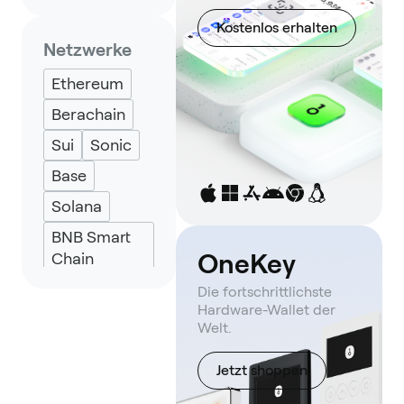
Backpack
Kostenlos erhalten
Keplr
Netzwerke
Eternl
Ethereum
UniSat
Berachain
Sui
Sonic
Base
Solana
BNB Smart
OneKey
Chain
Die fortschrittlichste
Hardware-Wallet der
Welt.
Jetzt shoppen