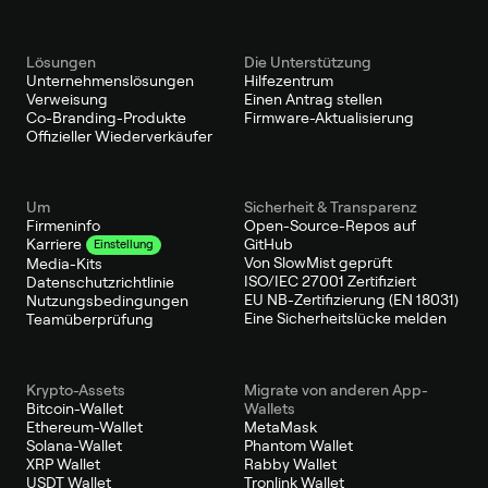
Lösungen
Die Unterstützung
Unternehmenslösungen
Hilfezentrum
Verweisung
Einen Antrag stellen
Co-Branding-Produkte
Firmware-Aktualisierung
Offizieller Wiederverkäufer
Um
Sicherheit & Transparenz
Firmeninfo
Open-Source-Repos auf
GitHub
Karriere
Einstellung
Von SlowMist geprüft
Media-Kits
ISO/IEC 27001 Zertifiziert
Datenschutzrichtlinie
EU NB-Zertifizierung (EN 18031)
Nutzungsbedingungen
Eine Sicherheitslücke melden
Teamüberprüfung
Krypto-Assets
Migrate von anderen App-
Bitcoin-Wallet
Wallets
Ethereum-Wallet
MetaMask
Solana-Wallet
Phantom Wallet
XRP Wallet
Rabby Wallet
USDT Wallet
Tronlink Wallet