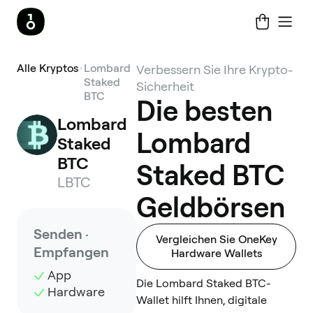
Alle Kryptos
Lombard
Verbessern Sie Ihre Krypto-
Staked
Sicherheit
BTC
Die besten
Lombard 
Lombard
Staked 
BTC
Staked BTC
LBTC
Geldbörsen
Senden ·
Vergleichen Sie OneKey
Empfangen
Hardware Wallets
App
Die Lombard Staked BTC-
Hardware
Wallet hilft Ihnen, digitale