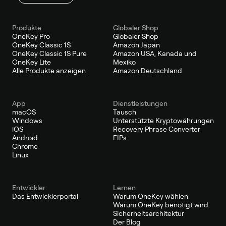
Produkte
Globaler Shop
OneKey Pro
Globaler Shop
OneKey Classic 1S
Amazon Japan
OneKey Classic 1S Pure
Amazon USA, Kanada und
OneKey Lite
Mexiko
Alle Produkte anzeigen
Amazon Deutschland
App
Dienstleistungen
macOS
Tausch
Windows
Unterstützte Kryptowährungen
iOS
Recovery Phrase Converter
Android
EIPs
Chrome
Linux
Entwickler
Lernen
Das Entwicklerportal
Warum OneKey wählen
Warum OneKey benötigt wird
Sicherheitsarchitektur
Der Blog