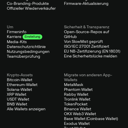
Co-Branding-Produkte
Firmware-Aktualisierung
Offizieller Wiederverkäufer
Um
Sicherheit & Transparenz
Firmeninfo
Open-Source-Repos auf
GitHub
Karriere
Einstellung
Von SlowMist geprüft
Media-Kits
ISO/IEC 27001 Zertifiziert
Datenschutzrichtlinie
EU NB-Zertifizierung (EN 18031)
Nutzungsbedingungen
Eine Sicherheitslücke melden
Teamüberprüfung
Krypto-Assets
Migrate von anderen App-
Bitcoin-Wallet
Wallets
Ethereum-Wallet
MetaMask
Solana-Wallet
Phantom Wallet
XRP Wallet
Rabby Wallet
USDT Wallet
Tronlink Wallet
BNB Wallet
TokenPocket
Alle Wallets anzeigen
Binance Wallet
OKX Web3 Wallet
Base Wallet (Coinbase Wallet)
Exodus Wallet