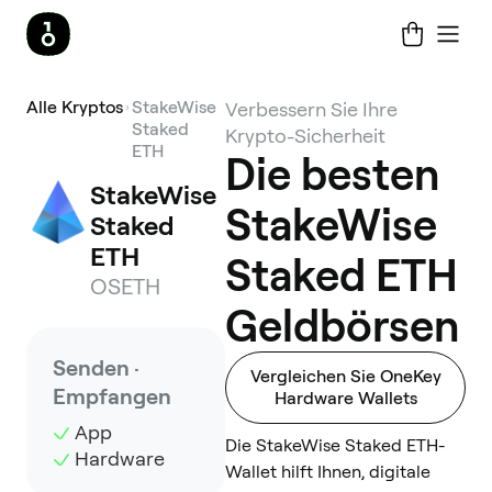
Alle Kryptos
StakeWise
Verbessern Sie Ihre
Staked
Krypto-Sicherheit
ETH
Die besten
StakeWise 
StakeWise
Staked 
ETH
Staked ETH
OSETH
Geldbörsen
Senden ·
Vergleichen Sie OneKey
Empfangen
Hardware Wallets
App
Die StakeWise Staked ETH-
Hardware
Wallet hilft Ihnen, digitale