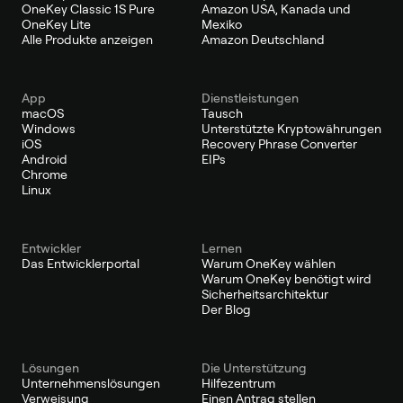
OneKey Classic 1S Pure
Amazon USA, Kanada und
OneKey Lite
Mexiko
Alle Produkte anzeigen
Amazon Deutschland
App
Dienstleistungen
macOS
Tausch
Windows
Unterstützte Kryptowährungen
iOS
Recovery Phrase Converter
Android
EIPs
Chrome
Linux
Entwickler
Lernen
Das Entwicklerportal
Warum OneKey wählen
Warum OneKey benötigt wird
Sicherheitsarchitektur
Der Blog
Lösungen
Die Unterstützung
Unternehmenslösungen
Hilfezentrum
Verweisung
Einen Antrag stellen