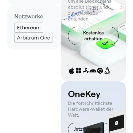
um alle Blockchains
absolut sicher und
zuverlässig zu
Netzwerke
erkunden.
Ethereum
Kostenlos
Arbitrum One
erhalten
OneKey
Die fortschrittlichste
Hardware-Wallet der
Welt.
Jetzt shoppen