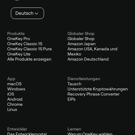
Deutsch
Produkte
Globaler Shop
OneKey Pro
Globaler Shop
OneKey Classic 1S
Amazon Japan
OneKey Classic 1S Pure
Amazon USA, Kanada und
OneKey Lite
Mexiko
Alle Produkte anzeigen
Amazon Deutschland
App
Dienstleistungen
macOS
Tausch
Windows
Unterstützte Kryptowährungen
iOS
Recovery Phrase Converter
Android
EIPs
Chrome
Linux
Entwickler
Lernen
Das Entwicklerportal
Warum OneKey wählen