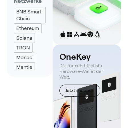
Netzwerke
Solflare
BNB Smart
Backpack
Chain
Keplr
Ethereum
Eternl
Solana
UniSat
TRON
OneKey
Monad
Die fortschrittlichste
Mantle
Hardware-Wallet der
Aptos
Welt.
Jetzt shoppen