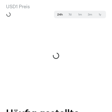
USD1 Preis
24h
7d
1m
3m
1y