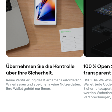
Übernehmen Sie die Kontrolle
100 % Open 
über Ihre Sicherheit.
transparent
Keine Verifizierung des Klarnamens erforderlich.
USD1 Die Wallet is
Wir erfassen und speichern keine Nutzerdaten.
Wallet; jede Code
Ihre Wallet gehört nur Ihnen.
Sicherheitsexperte
werden. Sicherheit
Versprechungen, 