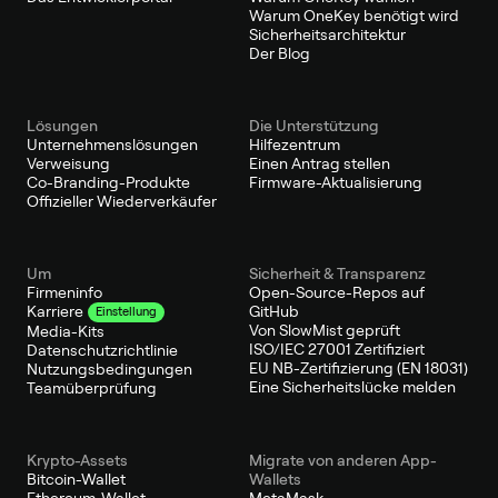
Warum OneKey benötigt wird
Sicherheitsarchitektur
Der Blog
Lösungen
Die Unterstützung
Unternehmenslösungen
Hilfezentrum
Verweisung
Einen Antrag stellen
Co-Branding-Produkte
Firmware-Aktualisierung
Offizieller Wiederverkäufer
Um
Sicherheit & Transparenz
Firmeninfo
Open-Source-Repos auf
GitHub
Karriere
Einstellung
Von SlowMist geprüft
Media-Kits
ISO/IEC 27001 Zertifiziert
Datenschutzrichtlinie
EU NB-Zertifizierung (EN 18031)
Nutzungsbedingungen
Eine Sicherheitslücke melden
Teamüberprüfung
Krypto-Assets
Migrate von anderen App-
Bitcoin-Wallet
Wallets
Ethereum-Wallet
MetaMask