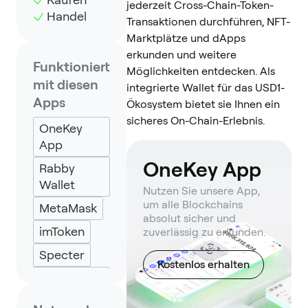
jederzeit Cross-Chain-Token-
Handel
Transaktionen durchführen, NFT-
Marktplätze und dApps
erkunden und weitere
Funktioniert
Möglichkeiten entdecken. Als
mit diesen
integrierte Wallet für das USD1-
Apps
Ökosystem bietet sie Ihnen ein
sicheres On-Chain-Erlebnis.
OneKey
App
OneKey App
Rabby
Wallet
Nutzen Sie unsere App,
um alle Blockchains
MetaMask
absolut sicher und
imToken
zuverlässig zu erkunden.
Specter
Kostenlos erhalten
Petra
Wallet