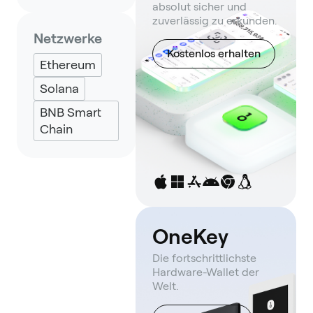
absolut sicher und
Backpack
zuverlässig zu erkunden.
Keplr
Netzwerke
Kostenlos erhalten
Eternl
Ethereum
UniSat
Solana
BNB Smart
Chain
OneKey
Die fortschrittlichste
Hardware-Wallet der
Welt.