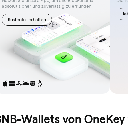
Nutzen Sie unsere App, um alle Blockchains
Die f
absolut sicher und zuverlässig zu erkunden.
Je
Kostenlos erhalten
NB-Wallets von OneKey 