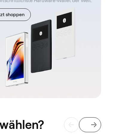
ortschrittlichste Hardware-Wallet der Welt.
tzt shoppen
wählen?