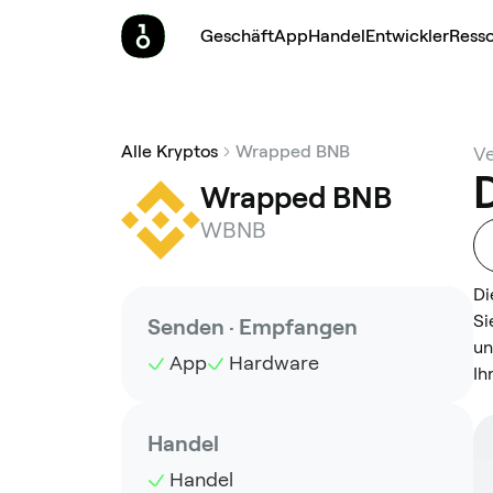
Geschäft
App
Handel
Entwickler
Ress
Alle Kryptos
Wrapped BNB
Ve
Wrapped BNB
WBNB
Di
Si
Senden · Empfangen
un
App
Hardware
Ih
Handel
Handel