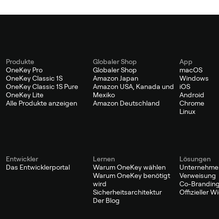
Produkte
Globaler Shop
App
OneKey Pro
Globaler Shop
macOS
OneKey Classic 1S
Amazon Japan
Windows
OneKey Classic 1S Pure
Amazon USA, Kanada und
iOS
OneKey Lite
Mexiko
Android
Alle Produkte anzeigen
Amazon Deutschland
Chrome
Linux
Entwickler
Lernen
Lösungen
Das Entwicklerportal
Warum OneKey wählen
Unternehme
Warum OneKey benötigt
Verweisung
wird
Co-Branding
Sicherheitsarchitektur
Offizieller 
Der Blog