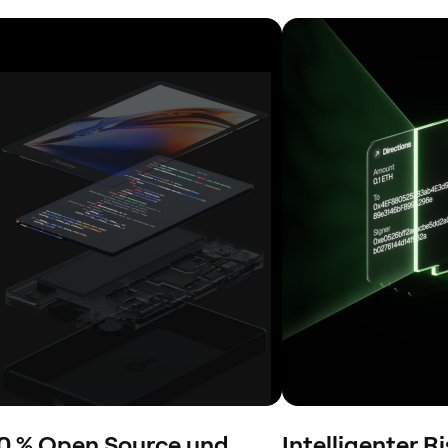
0 % Open Source und
Intelligenter R