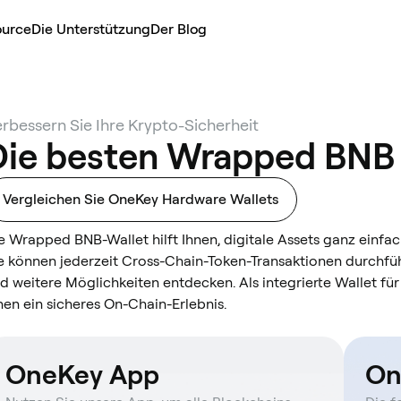
ource
Die Unterstützung
Der Blog
rbessern Sie Ihre Krypto-Sicherheit
Die besten Wrapped BNB
Vergleichen Sie OneKey Hardware Wallets
e Wrapped BNB-Wallet hilft Ihnen, digitale Assets ganz einf
e können jederzeit Cross-Chain-Token-Transaktionen durchf
d weitere Möglichkeiten entdecken. Als integrierte Wallet f
nen ein sicheres On-Chain-Erlebnis.
OneKey App
On