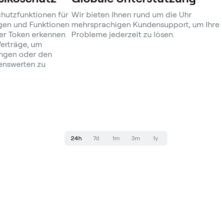
chutzfunktionen für
Wir bieten Ihnen rund um die Uhr
en und Funktionen
mehrsprachigen Kundensupport, um Ihre
er Token erkennen
Probleme jederzeit zu lösen.
Verträge, um
ngen oder den
enswerten zu
24h
7d
1m
3m
1y