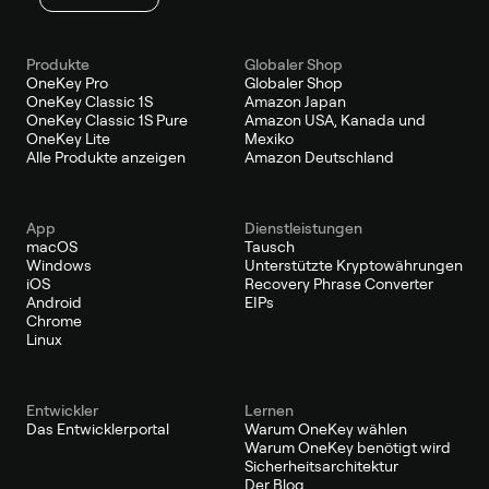
Produkte
Globaler Shop
OneKey Pro
Globaler Shop
OneKey Classic 1S
Amazon Japan
OneKey Classic 1S Pure
Amazon USA, Kanada und
OneKey Lite
Mexiko
Alle Produkte anzeigen
Amazon Deutschland
App
Dienstleistungen
macOS
Tausch
Windows
Unterstützte Kryptowährungen
iOS
Recovery Phrase Converter
Android
EIPs
Chrome
Linux
Entwickler
Lernen
Das Entwicklerportal
Warum OneKey wählen
Warum OneKey benötigt wird
Sicherheitsarchitektur
Der Blog