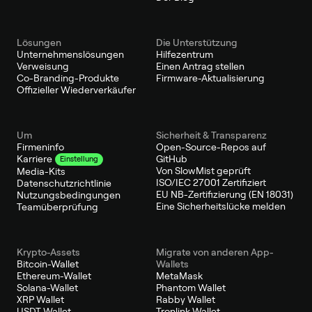
Lösungen
Die Unterstützung
Unternehmenslösungen
Hilfezentrum
Verweisung
Einen Antrag stellen
Co-Branding-Produkte
Firmware-Aktualisierung
Offizieller Wiederverkäufer
Um
Sicherheit & Transparenz
Firmeninfo
Open-Source-Repos auf
GitHub
Karriere
Einstellung
Von SlowMist geprüft
Media-Kits
ISO/IEC 27001 Zertifiziert
Datenschutzrichtlinie
EU NB-Zertifizierung (EN 18031)
Nutzungsbedingungen
Eine Sicherheitslücke melden
Teamüberprüfung
Krypto-Assets
Migrate von anderen App-
Bitcoin-Wallet
Wallets
Ethereum-Wallet
MetaMask
Solana-Wallet
Phantom Wallet
XRP Wallet
Rabby Wallet
USDT Wallet
Tronlink Wallet