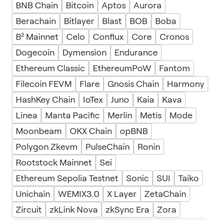
BNB Chain
Bitcoin
Aptos
Aurora
Berachain
Bitlayer
Blast
BOB
Boba
B² Mainnet
Celo
Conflux
Core
Cronos
Dogecoin
Dymension
Endurance
Ethereum Classic
EthereumPoW
Fantom
Filecoin FEVM
Flare
Gnosis Chain
Harmony
HashKey Chain
IoTex
Juno
Kaia
Kava
Linea
Manta Pacific
Merlin
Metis
Mode
Moonbeam
OKX Chain
opBNB
Polygon Zkevm
PulseChain
Ronin
Rootstock Mainnet
Sei
Ethereum Sepolia Testnet
Sonic
SUI
Taiko
Unichain
WEMIX3.0
X Layer
ZetaChain
Zircuit
zkLink Nova
zkSync Era
Zora