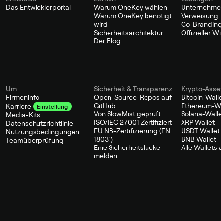
Das Entwicklerportal
Warum OneKey wählen
Unternehme
Warum OneKey benötigt
Verweisung
wird
Co-Branding
Sicherheitsarchitektur
Offizieller 
Der Blog
Um
Sicherheit & Transparenz
Krypto-Asse
Firmeninfo
Open-Source-Repos auf
Bitcoin-Wall
GitHub
Ethereum-Wa
Karriere
Einstellung
Von SlowMist geprüft
Solana-Wall
Media-Kits
ISO/IEC 27001 Zertifiziert
XRP Wallet
Datenschutzrichtlinie
EU NB-Zertifizierung (EN
USDT Wallet
Nutzungsbedingungen
18031)
BNB Wallet
Teamüberprüfung
Eine Sicherheitslücke
Alle Wallets
melden