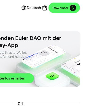
Deutsch
Download
nden Euler DAO mit der
ey-App
ste Krypto-Wallet. 

kaufen und handeln.
tenlos erhalten
0
4