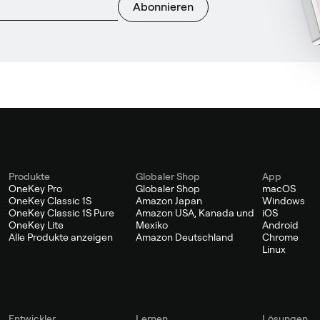
Abonnieren
Produkte
Globaler Shop
App
OneKey Pro
Globaler Shop
macOS
OneKey Classic 1S
Amazon Japan
Windows
OneKey Classic 1S Pure
Amazon USA, Kanada und
iOS
OneKey Lite
Mexiko
Android
Alle Produkte anzeigen
Amazon Deutschland
Chrome
Linux
Entwickler
Lernen
Lösungen