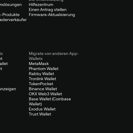
nslösungen
Hilfezentrum
Einen Antrag stellen
-Produkte
Firmware-Aktualisierung
Wiederverkäufer
ts
Migrate von anderen App-
et
Wallets
llet
MetaMask
et
Phantom Wallet
Rabby Wallet
Tronlink Wallet
TokenPocket
 anzeigen
Binance Wallet
OKX Web3 Wallet
Base Wallet (Coinbase
Wallet)
Exodus Wallet
Trust Wallet