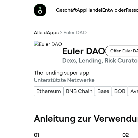
Geschäft
App
Handel
Entwickler
Ress
Alle dApps
Euler DAO
Euler DAO
Offen Euler 
Dexs, Lending, Risk Curato
The lending super app.
Unterstützte Netzwerke
Ethereum
BNB Chain
Base
BOB
Av
Anleitung zur Verwendu
0
1
0
2