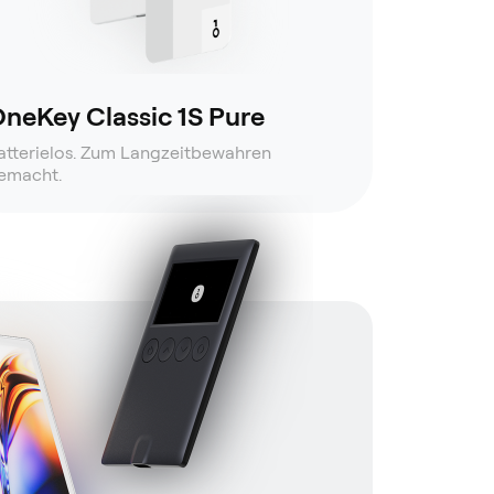
neKey Classic 1S Pure
atterielos. Zum Langzeitbewahren
emacht.