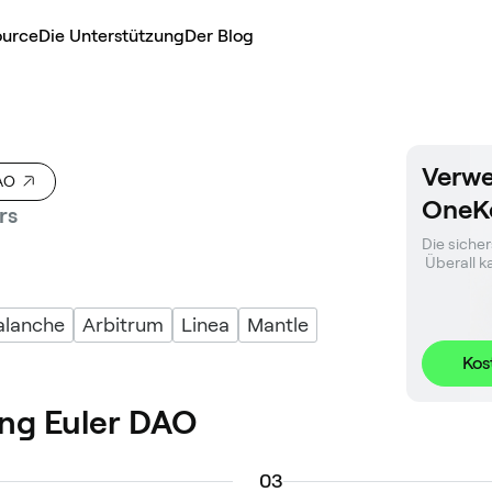
ource
Die Unterstützung
Der Blog
Verwe
DAO
OneK
rs
Die sicher
 Überall 
alanche
Arbitrum
Linea
Mantle
Kos
ng Euler DAO
0
3