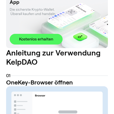
App
Die sicherste Krypto-Wallet. 

 Überall kaufen und handeln.
Kostenlos erhalten
Anleitung zur Verwendung
KelpDAO
0
1
OneKey-Browser öffnen