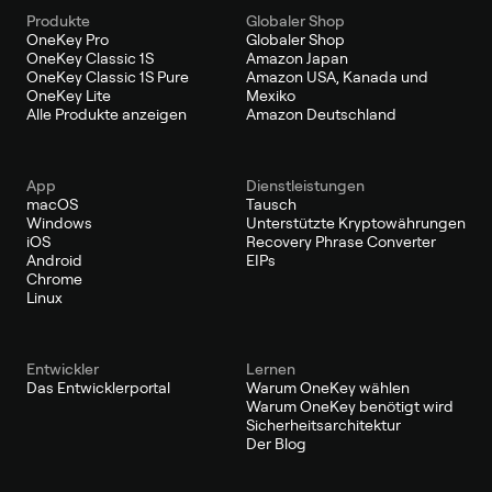
Produkte
Globaler Shop
OneKey Pro
Globaler Shop
OneKey Classic 1S
Amazon Japan
OneKey Classic 1S Pure
Amazon USA, Kanada und
OneKey Lite
Mexiko
Alle Produkte anzeigen
Amazon Deutschland
App
Dienstleistungen
macOS
Tausch
Windows
Unterstützte Kryptowährungen
iOS
Recovery Phrase Converter
Android
EIPs
Chrome
Linux
Entwickler
Lernen
Das Entwicklerportal
Warum OneKey wählen
Warum OneKey benötigt wird
Sicherheitsarchitektur
Der Blog