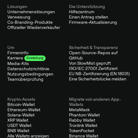
Lösungen
Die Unterstützung
Unternehmenslösungen
Hilfezentrum
Verweisung
Einen Antrag stellen
Co-Branding-Produkte
Firmware-Aktualisierung
Offizieller Wiederverkäufer
Um
Sicherheit & Transparenz
Firmeninfo
Open-Source-Repos auf
GitHub
Karriere
Einstellung
Von SlowMist geprüft
Media-Kits
ISO/IEC 27001 Zertifiziert
Datenschutzrichtlinie
EU NB-Zertifizierung (EN 18031)
Nutzungsbedingungen
Eine Sicherheitslücke melden
Teamüberprüfung
Krypto-Assets
Migrate von anderen App-
Bitcoin-Wallet
Wallets
Ethereum-Wallet
MetaMask
Solana-Wallet
Phantom Wallet
XRP Wallet
Rabby Wallet
USDT Wallet
Tronlink Wallet
BNB Wallet
TokenPocket
Alle Wallets anzeigen
Binance Wallet