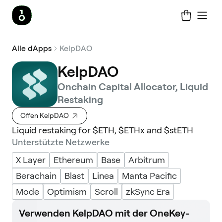
Alle dApps
KelpDAO
KelpDAO
Onchain Capital Allocator, Liquid
Restaking
Offen KelpDAO
Liquid restaking for $ETH, $ETHx and $stETH
Unterstützte Netzwerke
X Layer
Ethereum
Base
Arbitrum
Berachain
Blast
Linea
Manta Pacific
Mode
Optimism
Scroll
zkSync Era
Verwenden KelpDAO mit der OneKey-