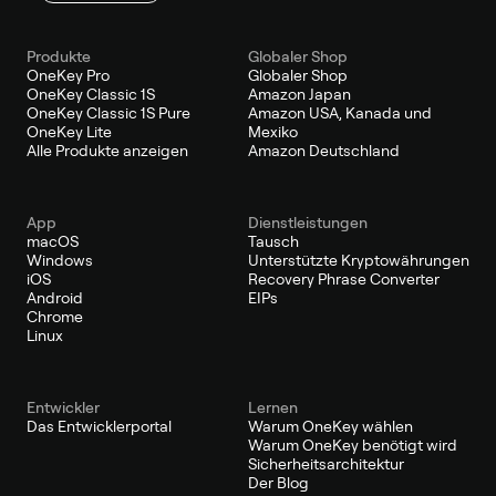
Produkte
Globaler Shop
OneKey Pro
Globaler Shop
OneKey Classic 1S
Amazon Japan
OneKey Classic 1S Pure
Amazon USA, Kanada und
OneKey Lite
Mexiko
Alle Produkte anzeigen
Amazon Deutschland
App
Dienstleistungen
macOS
Tausch
Windows
Unterstützte Kryptowährungen
iOS
Recovery Phrase Converter
Android
EIPs
Chrome
Linux
Entwickler
Lernen
Das Entwicklerportal
Warum OneKey wählen
Warum OneKey benötigt wird
Sicherheitsarchitektur
Der Blog