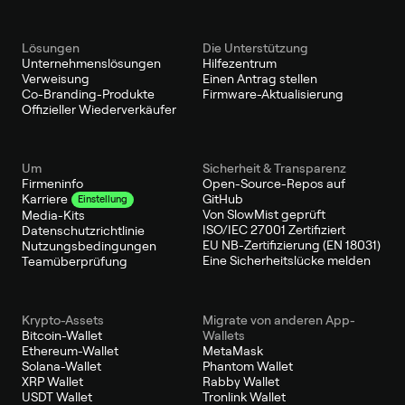
Lösungen
Die Unterstützung
Unternehmenslösungen
Hilfezentrum
Verweisung
Einen Antrag stellen
Co-Branding-Produkte
Firmware-Aktualisierung
Offizieller Wiederverkäufer
Um
Sicherheit & Transparenz
Firmeninfo
Open-Source-Repos auf
GitHub
Karriere
Einstellung
Von SlowMist geprüft
Media-Kits
ISO/IEC 27001 Zertifiziert
Datenschutzrichtlinie
EU NB-Zertifizierung (EN 18031)
Nutzungsbedingungen
Eine Sicherheitslücke melden
Teamüberprüfung
Krypto-Assets
Migrate von anderen App-
Bitcoin-Wallet
Wallets
Ethereum-Wallet
MetaMask
Solana-Wallet
Phantom Wallet
XRP Wallet
Rabby Wallet
USDT Wallet
Tronlink Wallet