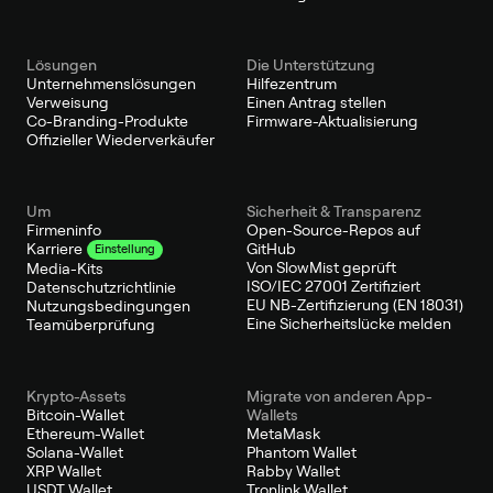
Lösungen
Die Unterstützung
Unternehmenslösungen
Hilfezentrum
Verweisung
Einen Antrag stellen
Co-Branding-Produkte
Firmware-Aktualisierung
Offizieller Wiederverkäufer
Um
Sicherheit & Transparenz
Firmeninfo
Open-Source-Repos auf
GitHub
Karriere
Einstellung
Von SlowMist geprüft
Media-Kits
ISO/IEC 27001 Zertifiziert
Datenschutzrichtlinie
EU NB-Zertifizierung (EN 18031)
Nutzungsbedingungen
Eine Sicherheitslücke melden
Teamüberprüfung
Krypto-Assets
Migrate von anderen App-
Bitcoin-Wallet
Wallets
Ethereum-Wallet
MetaMask
Solana-Wallet
Phantom Wallet
XRP Wallet
Rabby Wallet
USDT Wallet
Tronlink Wallet