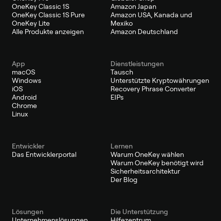
OneKey Classic 1S
Amazon Japan
OneKey Classic 1S Pure
Amazon USA, Kanada und
OneKey Lite
Mexiko
Alle Produkte anzeigen
Amazon Deutschland
App
Dienstleistungen
macOS
Tausch
Windows
Unterstützte Kryptowährungen
iOS
Recovery Phrase Converter
Android
EIPs
Chrome
Linux
Entwickler
Lernen
Das Entwicklerportal
Warum OneKey wählen
Warum OneKey benötigt wird
Sicherheitsarchitektur
Der Blog
Lösungen
Die Unterstützung
Unternehmenslösungen
Hilfezentrum