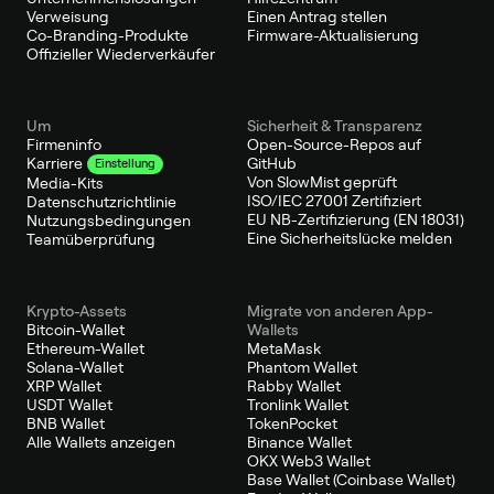
Verweisung
Einen Antrag stellen
Co-Branding-Produkte
Firmware-Aktualisierung
Offizieller Wiederverkäufer
Um
Sicherheit & Transparenz
Firmeninfo
Open-Source-Repos auf
GitHub
Karriere
Einstellung
Von SlowMist geprüft
Media-Kits
ISO/IEC 27001 Zertifiziert
Datenschutzrichtlinie
EU NB-Zertifizierung (EN 18031)
Nutzungsbedingungen
Eine Sicherheitslücke melden
Teamüberprüfung
Krypto-Assets
Migrate von anderen App-
Bitcoin-Wallet
Wallets
Ethereum-Wallet
MetaMask
Solana-Wallet
Phantom Wallet
XRP Wallet
Rabby Wallet
USDT Wallet
Tronlink Wallet
BNB Wallet
TokenPocket
Alle Wallets anzeigen
Binance Wallet
OKX Web3 Wallet
Base Wallet (Coinbase Wallet)