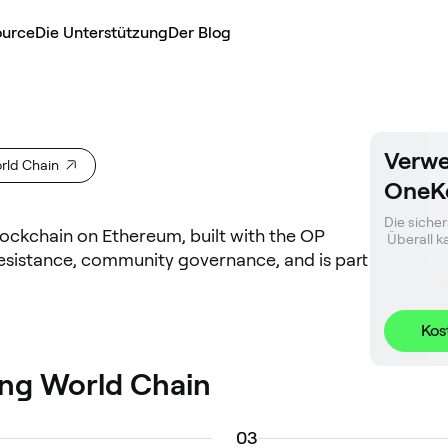
ource
Die Unterstützung
Der Blog
Verwe
rld Chain
OneK
Die sicher
lockchain on Ethereum, built with the OP
 Überall 
l resistance, community governance, and is part
Kos
ng World Chain
0
3