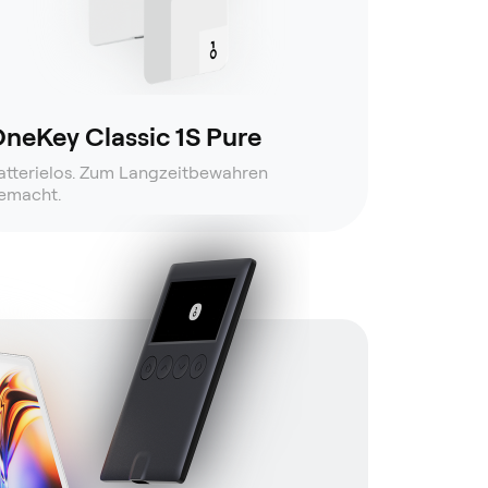
neKey Classic 1S Pure
atterielos. Zum Langzeitbewahren
emacht.