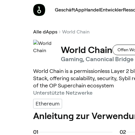
Geschäft
App
Handel
Entwickler
Ress
Alle dApps
World Chain
World Chain
Offen Wo
Gaming, Canonical Bridge
World Chain is a permissionless Layer 2 b
Stack, offering scalability, security, Sybi
of the OP Superchain ecosystem
Unterstützte Netzwerke
Ethereum
Anleitung zur Verwendu
0
1
0
2