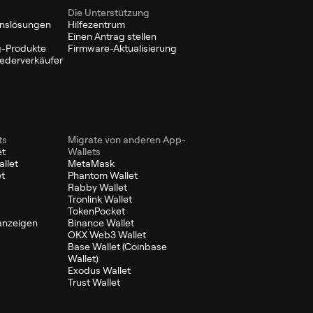
Die Unterstützung
nslösungen
Hilfezentrum
Einen Antrag stellen
-Produkte
Firmware-Aktualisierung
Wiederverkäufer
ts
Migrate von anderen App-
et
Wallets
llet
MetaMask
et
Phantom Wallet
Rabby Wallet
Tronlink Wallet
TokenPocket
 anzeigen
Binance Wallet
OKX Web3 Wallet
Base Wallet (Coinbase
Wallet)
Exodus Wallet
Trust Wallet