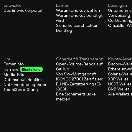
Entwickler
Lernen
Lösungen
Das Entwicklerportal
Warum OneKey wählen
Unternehme
Warum OneKey benötigt
Verweisung
wird
Co-Branding
Sicherheitsarchitektur
Offizieller 
Der Blog
Um
Sicherheit & Transparenz
Krypto-Asse
Firmeninfo
Open-Source-Repos auf
Bitcoin-Wall
GitHub
Ethereum-Wa
Karriere
Einstellung
Von SlowMist geprüft
Solana-Wall
Media-Kits
ISO/IEC 27001 Zertifiziert
XRP Wallet
Datenschutzrichtlinie
EU NB-Zertifizierung (EN
USDT Wallet
Nutzungsbedingungen
18031)
BNB Wallet
Teamüberprüfung
Eine Sicherheitslücke
Alle Wallets
melden