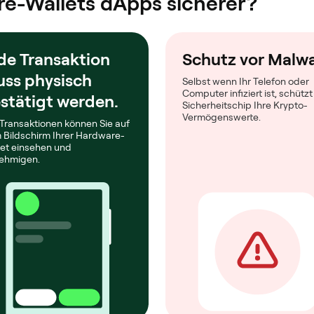
-Wallets dApps sicherer?
de Transaktion
Schutz vor Malw
ss physisch
Selbst wenn Ihr Telefon oder
Computer infiziert ist, schützt
stätigt werden.
Sicherheitschip Ihre Krypto-
Vermögenswerte.
 Transaktionen können Sie auf
 Bildschirm Ihrer Hardware-
let einsehen und
ehmigen.