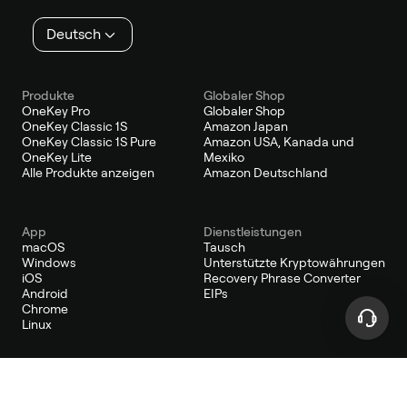
Deutsch
Produkte
Globaler Shop
OneKey Pro
Globaler Shop
OneKey Classic 1S
Amazon Japan
OneKey Classic 1S Pure
Amazon USA, Kanada und
OneKey Lite
Mexiko
Alle Produkte anzeigen
Amazon Deutschland
App
Dienstleistungen
macOS
Tausch
Windows
Unterstützte Kryptowährungen
iOS
Recovery Phrase Converter
Android
EIPs
Chrome
Linux
Entwickler
Lernen
Das Entwicklerportal
Warum OneKey wählen