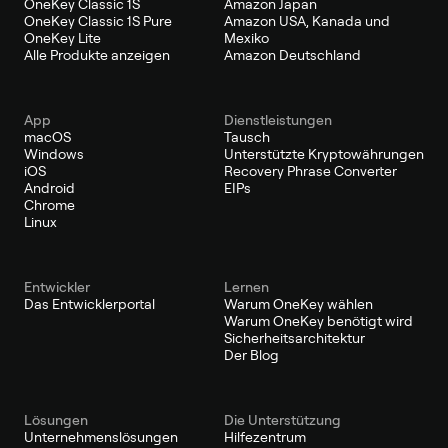
OneKey Classic 1S
Amazon Japan
OneKey Classic 1S Pure
Amazon USA, Kanada und
OneKey Lite
Mexiko
Alle Produkte anzeigen
Amazon Deutschland
App
Dienstleistungen
macOS
Tausch
Windows
Unterstützte Kryptowährungen
iOS
Recovery Phrase Converter
Android
EIPs
Chrome
Linux
Entwickler
Lernen
Das Entwicklerportal
Warum OneKey wählen
Warum OneKey benötigt wird
Sicherheitsarchitektur
Der Blog
Lösungen
Die Unterstützung
Unternehmenslösungen
Hilfezentrum