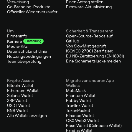
Verweisung
Einen Antrag stellen
Co-Branding-Produkte
Firmware-Aktualisierung
Offizieller Wiederverkäufer
Um
Sicherheit & Transparenz
Firmeninfo
Open-Source-Repos auf
GitHub
Karriere
Einstellung
Von SlowMist geprüft
Media-Kits
ISO/IEC 27001 Zertifiziert
Datenschutzrichtlinie
EU NB-Zertifizierung (EN 18031)
Nutzungsbedingungen
Eine Sicherheitslücke melden
Teamüberprüfung
Krypto-Assets
Migrate von anderen App-
Bitcoin-Wallet
Wallets
Ethereum-Wallet
MetaMask
Solana-Wallet
Phantom Wallet
XRP Wallet
Rabby Wallet
USDT Wallet
Tronlink Wallet
BNB Wallet
TokenPocket
Alle Wallets anzeigen
Binance Wallet
OKX Web3 Wallet
Base Wallet (Coinbase Wallet)
Exodus Wallet