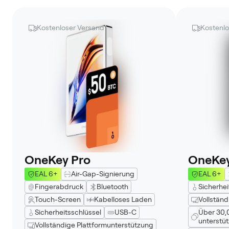
Kostenloser Versand
Kostenlo
OneKey Pro
OneKey
EAL 6+
Air-Gap-Signierung
EAL 6+
Fingerabdruck
Bluetooth
Sicherhei
Touch-Screen
Kabelloses Laden
Vollständ
Sicherheitsschlüssel
USB-C
Über 30
unterstüt
Vollständige Plattformunterstützung