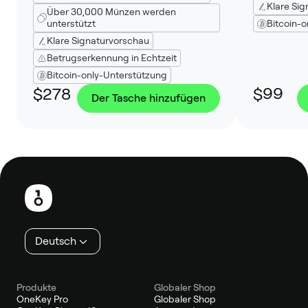
Klare Si
Über 30,000 Münzen werden
unterstützt
Bitcoin-
Klare Signaturvorschau
Betrugserkennung in Echtzeit
Bitcoin-only-Unterstützung
$278
$99
Der Tasche hinzufügen
Fußzeile
Deutsch
Produkte
Globaler Shop
OneKey Pro
Globaler Shop