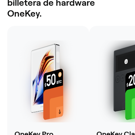
billetera de hardware
OneKey.
OneKey Pro
OneKey Clas