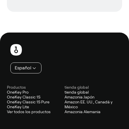
Pie
de
página
Español
Productos
tienda global
OneKey Pro
tienda global
OneKey Classic 1S
Amazonia Japón
OneKey Classic 1S Pure
Amazon EE. UU., Canadá y
OneKey Lite
México
Ver todos los productos
Amazonia Alemania