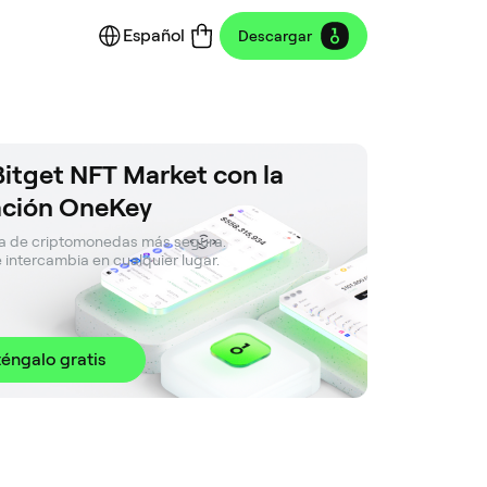
Español
Descargar
Bitget NFT Market con la
ación OneKey
ra de criptomonedas más segura. 

 intercambia en cualquier lugar.
éngalo gratis