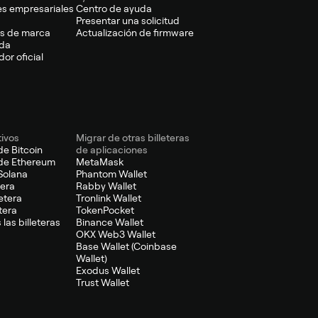
es empresariales
Centro de ayuda
Presentar una solicitud
s de marca
Actualización de firmware
da
or oficial
tivos
Migrar de otras billeteras
de Bitcoin
de aplicaciones
 de Ethereum
MetaMask
 Solana
Phantom Wallet
tera
Rabby Wallet
etera
Tronlink Wallet
tera
TokenPocket
 las billeteras
Binance Wallet
OKX Web3 Wallet
Base Wallet (Coinbase
Wallet)
Exodus Wallet
Trust Wallet