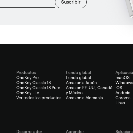
Suscribir
Productos
tienda global
Aplicaci
OneKey Pro
tienda global
macOS
OneKey Classic 1S
Amazonia Japón
Window
OneKey Classic 1S Pure
Amazon EE. UU., Canadá
iOS
OneKey Lite
y México
Android
Ver todos los productos
Amazonia Alemania
Chrome
Linux
Desarrollador
Aprender
Solucion