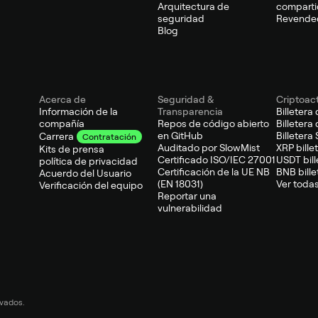
Arquitectura de
comparti
seguridad
Revended
Blog
Acerca de
Seguridad &
Criptoac
Información de la
Transparencia
Billetera 
compañía
Repos de código abierto
Billetera
en GitHub
Billetera
Carrera
Contratación
Auditado por SlowMist
XRP bille
Kits de prensa
Certificado ISO/IEC 27001
USDT bill
política de privacidad
Certificación de la UE NB
BNB bille
Acuerdo del Usuario
(EN 18031)
Ver todas
Verificación del equipo
Reportar una
vulnerabilidad
vados.