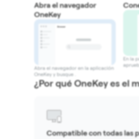
Abra el navegador
Cone
OneKey
En la p
aprueb
Abra el navegador en la aplicación
OneKey y busque .
¿Por qué OneKey es el m
Compatible con todas las 