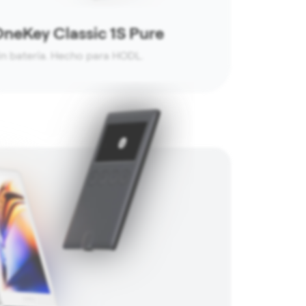
neKey Classic 1S Pure
in batería. Hecho para HODL.