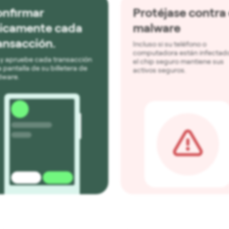
nfirmar
Protéjase contra 
sicamente cada
malware
ansacción.
Incluso si su teléfono o
computadora están infectad
 y apruebe cada transacción
el chip seguro mantiene sus
a pantalla de su billetera de
activos seguros.
dware.