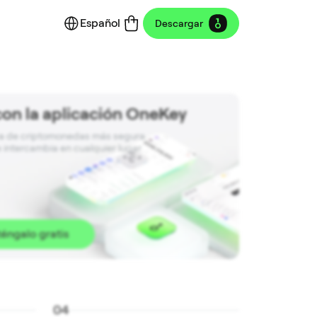
Español
Descargar
con la aplicación OneKey
ra de criptomonedas más segura. 

 intercambia en cualquier lugar.
éngalo gratis
0
4