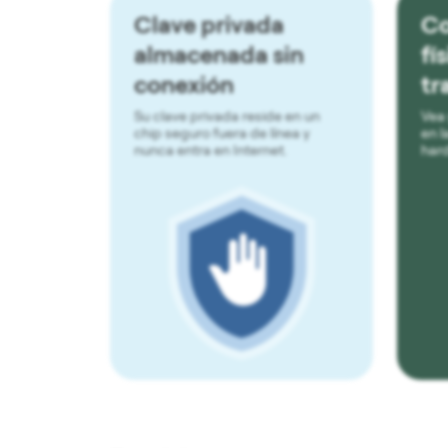
Clave privada
Co
almacenada sin
fí
conexión
tr
Su clave privada reside en un
Vea
chip seguro fuera de línea y
en l
nunca entra en Internet.
har