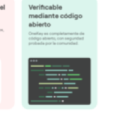
el
Verificable
mediante código
abierto
os,
OneKey es completamente de
código abierto, con seguridad
probada por la comunidad.