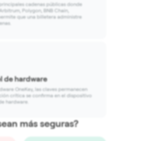
 principales cadenas públicas donde
rbitrum, Polygon, BNB Chain,
 permite que una billetera administre
enas.
el de hardware
rdware OneKey, las claves permanecen
ión crítica se confirma en el dispositivo
 de hardware.
 sean más seguras?