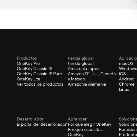
Productos
tienda global
Aplicaci
OneKey Pro
tienda global
macOS
OneKey Classic 1S
Amazonia Japón
Window
OneKey Classic 1S Pure
Amazon EE. UU., Canadá
iOS
OneKey Lite
y México
Android
Ver todos los productos
Amazonia Alemania
Chrome
Linux
Desarrollador
Aprender
Solucion
El portal del desarrollador
Por qué elegir OneKey
Solucion
Por qué necesitas
Remisión
OneKey
Producto