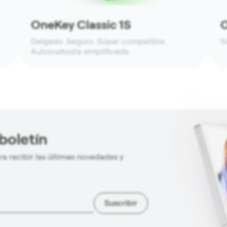
OneKey Classic 1S
O
Delgado. Seguro. Súper compatible.
S
Autocustodia simplificada.
boletín
a recibir las últimas novedades y
Suscribir