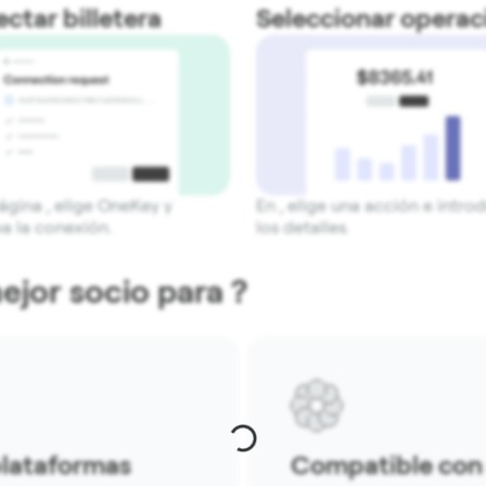
ctar billetera
Seleccionar operac
ágina , elige OneKey y
En , elige una acción e intro
a la conexión.
los detalles.
ejor socio para ?
plataformas
Compatible con 