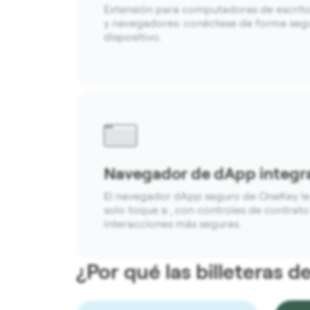
Extensión para computadoras de escritor
y navegadores: conéctese de forma segu
dispositivo.
Navegador de dApp integr
El navegador dApp seguro de OneKey le
solo toque a , con controles de contrato
interacciones más seguras.
¿Por qué las billeteras