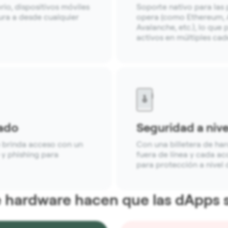
io, dispositivos móviles
Soporte nativo para las
ra a desde cualquier
opera (como Ethereum, A
Avalanche, etc.), lo que
activos en múltiples cad
ado
Seguridad a niv
 brinda acceso con un
Con una billetera de ha
 y phishing para
fuera de línea y cada acc
para protección a nivel
 de hardware hacen que las dApps