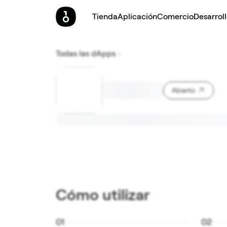
Tienda
Aplicación
Comercio
Desarrol
Todas las dApps
Abierto
Cómo utilizar
0
1
0
2