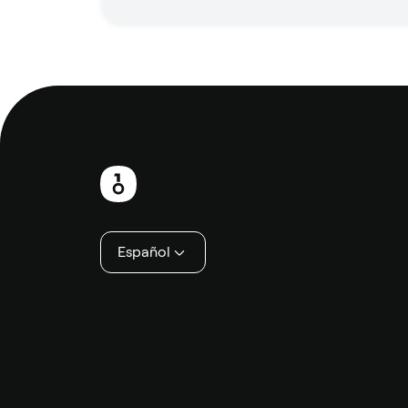
Pie
de
página
Español