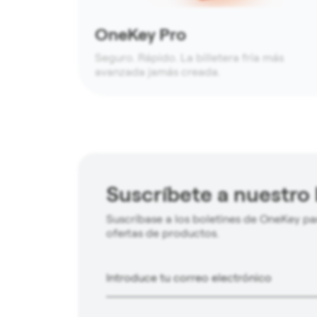
OneKey Pro
Seguro. Rápido. La billetera fría más
avanzada jamás creada.
Suscríbete a nuestro 
Suscríbase a los boletines de OneKey par
ofertas de productos.