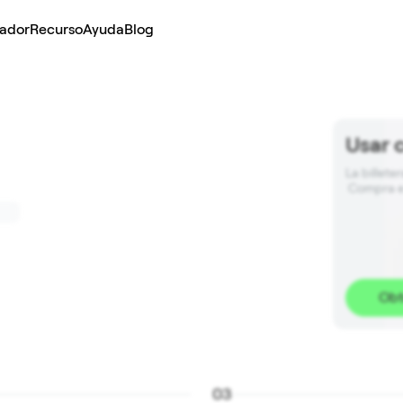
lador
Recurso
Ayuda
Blog
Usar 
La billete
 Compra e
Obt
0
3