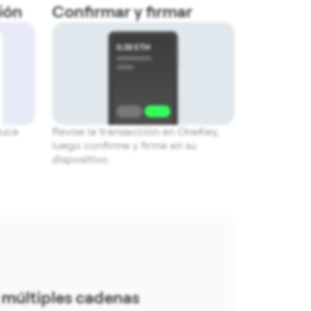
ión
Confirmar y firmar
duce
Revise la transacción en OneKey,
luego confirme y firme en su
dispositivo.
múltiples cadenas