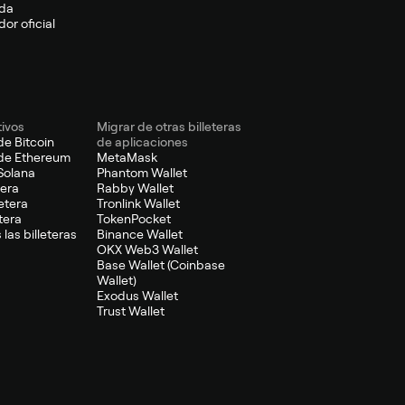
da
or oficial
tivos
Migrar de otras billeteras
de Bitcoin
de aplicaciones
 de Ethereum
MetaMask
 Solana
Phantom Wallet
tera
Rabby Wallet
etera
Tronlink Wallet
tera
TokenPocket
 las billeteras
Binance Wallet
OKX Web3 Wallet
Base Wallet (Coinbase
Wallet)
Exodus Wallet
Trust Wallet