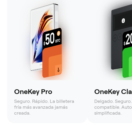
OneKey Pro
OneKey Clas
Seguro. Rápido. La billetera
Delgado. Seguro.
fría más avanzada jamás
compatible. Auto
creada.
simplificada.