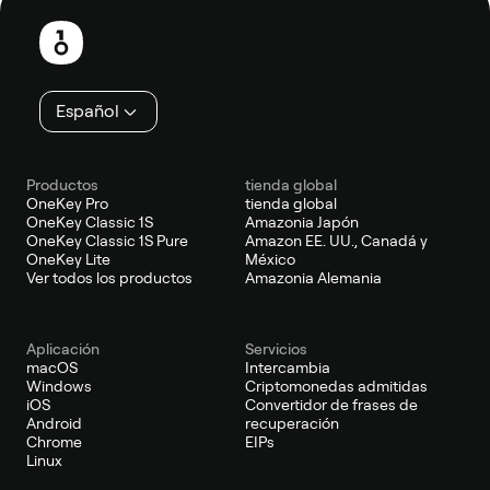
de
página
Español
Productos
tienda global
OneKey Pro
tienda global
OneKey Classic 1S
Amazonia Japón
OneKey Classic 1S Pure
Amazon EE. UU., Canadá y
OneKey Lite
México
Ver todos los productos
Amazonia Alemania
Aplicación
Servicios
macOS
Intercambia
Windows
Criptomonedas admitidas
iOS
Convertidor de frases de
Android
recuperación
Chrome
EIPs
Linux