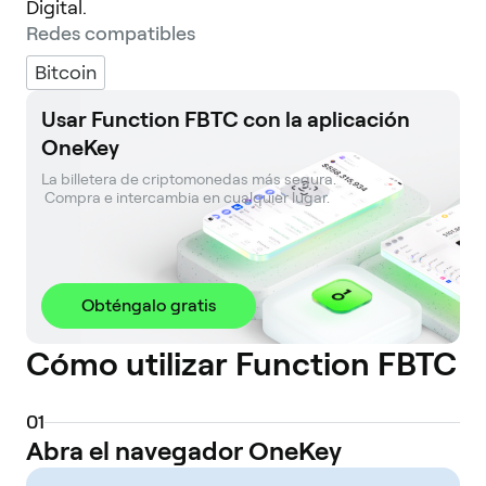
Digital.
Redes compatibles
Bitcoin
Usar Function FBTC con la aplicación
OneKey
La billetera de criptomonedas más segura. 

 Compra e intercambia en cualquier lugar.
Obténgalo gratis
Cómo utilizar Function FBTC
0
1
Abra el navegador OneKey