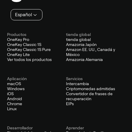
página
Español
Productos
tienda global
OneKey Pro
tienda global
OneKey Classic 1S
Amazonia Japón
OneKey Classic 1S Pure
Amazon EE. UU., Canadá y
OneKey Lite
México
Ver todos los productos
Amazonia Alemania
Aplicación
Servicios
macOS
Intercambia
Windows
Criptomonedas admitidas
iOS
Convertidor de frases de
Android
recuperación
Chrome
EIPs
Linux
Desarrollador
Aprender