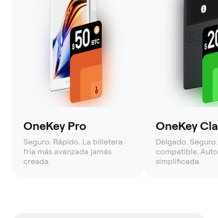
OneKey Pro
OneKey Clas
Seguro. Rápido. La billetera
Delgado. Seguro.
fría más avanzada jamás
compatible. Auto
creada.
simplificada.