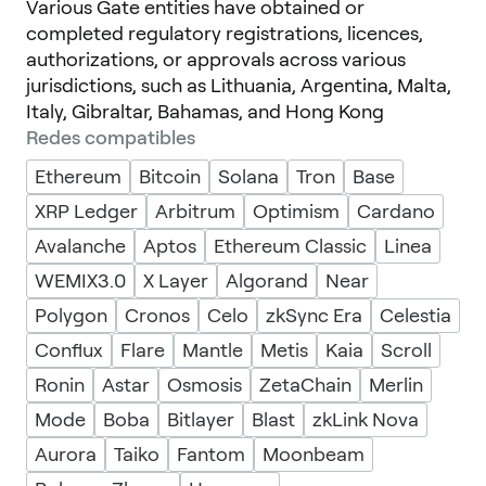
Various Gate entities have obtained or
completed regulatory registrations, licences,
authorizations, or approvals across various
jurisdictions, such as Lithuania, Argentina, Malta,
Italy, Gibraltar, Bahamas, and Hong Kong
Redes compatibles
Ethereum
Bitcoin
Solana
Tron
Base
XRP Ledger
Arbitrum
Optimism
Cardano
Avalanche
Aptos
Ethereum Classic
Linea
WEMIX3.0
X Layer
Algorand
Near
Polygon
Cronos
Celo
zkSync Era
Celestia
Conflux
Flare
Mantle
Metis
Kaia
Scroll
Ronin
Astar
Osmosis
ZetaChain
Merlin
Mode
Boba
Bitlayer
Blast
zkLink Nova
Aurora
Taiko
Fantom
Moonbeam