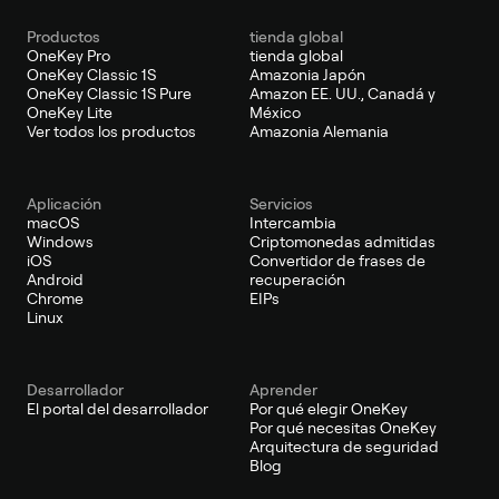
Productos
tienda global
OneKey Pro
tienda global
OneKey Classic 1S
Amazonia Japón
OneKey Classic 1S Pure
Amazon EE. UU., Canadá y
OneKey Lite
México
Ver todos los productos
Amazonia Alemania
Aplicación
Servicios
macOS
Intercambia
Windows
Criptomonedas admitidas
iOS
Convertidor de frases de
Android
recuperación
Chrome
EIPs
Linux
Desarrollador
Aprender
El portal del desarrollador
Por qué elegir OneKey
Por qué necesitas OneKey
Arquitectura de seguridad
Blog