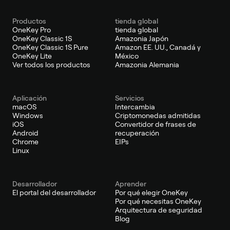
Productos
tienda global
OneKey Pro
tienda global
OneKey Classic 1S
Amazonia Japón
OneKey Classic 1S Pure
Amazon EE. UU., Canadá y
OneKey Lite
México
Ver todos los productos
Amazonia Alemania
Aplicación
Servicios
macOS
Intercambia
Windows
Criptomonedas admitidas
iOS
Convertidor de frases de
Android
recuperación
Chrome
EIPs
Linux
Desarrollador
Aprender
El portal del desarrollador
Por qué elegir OneKey
Por qué necesitas OneKey
Arquitectura de seguridad
Blog