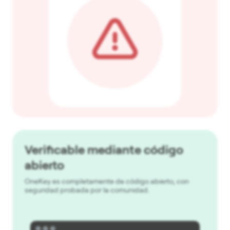
Verificable mediante código
abierto
OneKey es completamente de código abierto, con
seguridad probada por la comunidad.