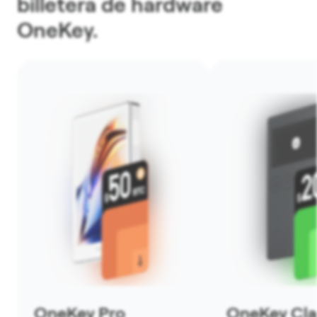
billetera de hardware
OneKey.
OneKey Pro
OneKey Clas