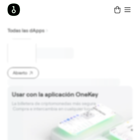
Todas las dApps
Abierto
Usar con la aplicación OneKey
La billetera de criptomonedas más segura. 

 Compra e intercambia en cualquier lugar.