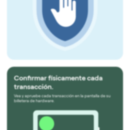
Confirmar físicamente cada
transacción.
Vea y apruebe cada transacción en la pantalla de su
billetera de hardware.