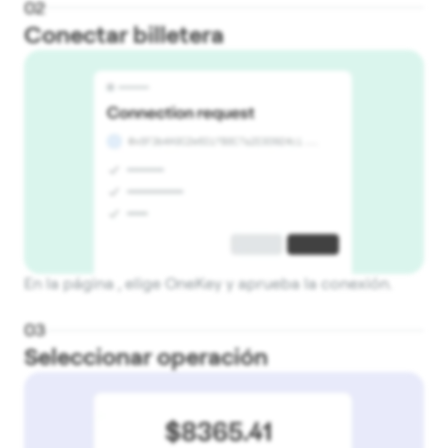
0
2
Conectar billetera
En la página , elige OneKey y aprueba la conexión.
0
3
Seleccionar operación