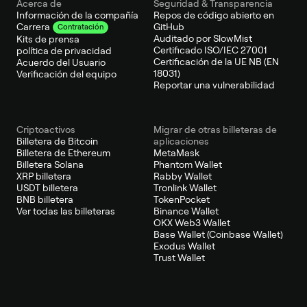
Acerca de
Seguridad & Transparencia
Información de la compañía
Repos de código abierto en
GitHub
Carrera
Contratación
Auditado por SlowMist
Kits de prensa
Certificado ISO/IEC 27001
política de privacidad
Certificación de la UE NB (EN
Acuerdo del Usuario
18031)
Verificación del equipo
Reportar una vulnerabilidad
Criptoactivos
Migrar de otras billeteras de
Billetera de Bitcoin
aplicaciones
Billetera de Ethereum
MetaMask
Billetera Solana
Phantom Wallet
XRP billetera
Rabby Wallet
USDT billetera
Tronlink Wallet
BNB billetera
TokenPocket
Ver todas las billeteras
Binance Wallet
OKX Web3 Wallet
Base Wallet (Coinbase Wallet)
Exodus Wallet
Trust Wallet