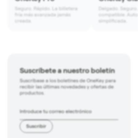
Seguro. Rápido. La billetera
Delgado. Seguro.
fría más avanzada jamás
compatible. Auto
creada.
simplificada.
Suscríbete a nuestro boletín
Suscríbase a los boletines de OneKey para
recibir las últimas novedades y ofertas de
productos.
Suscribir