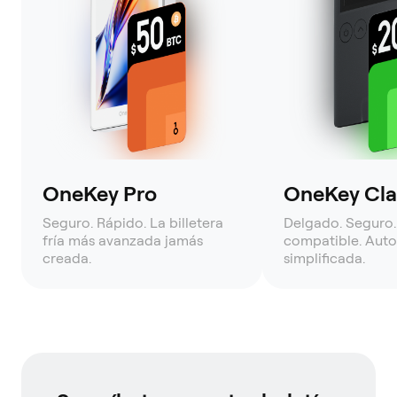
OneKey Pro
OneKey Clas
Seguro. Rápido. La billetera
Delgado. Seguro.
fría más avanzada jamás
compatible. Auto
creada.
simplificada.