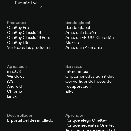
Español
Productos
tienda global
OneKey Pro
tienda global
OneKey Classic 1S
Amazonia Japón
OneKey Classic 1S Pure
Amazon EE. UU., Canadá y
OneKey Lite
México
Ver todos los productos
Amazonia Alemania
Aplicación
Servicios
macOS
Intercambia
Windows
Criptomonedas admitidas
iOS
Convertidor de frases de
Android
recuperación
Chrome
EIPs
Linux
Desarrollador
Aprender
El portal del desarrollador
Por qué elegir OneKey
Por qué necesitas OneKey
Arquitectura de seguridad