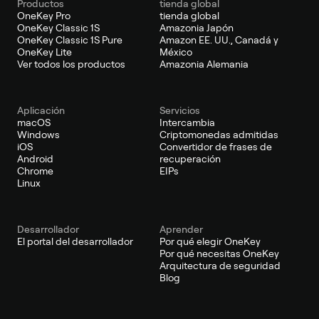
Productos
tienda global
OneKey Pro
tienda global
OneKey Classic 1S
Amazonia Japón
OneKey Classic 1S Pure
Amazon EE. UU., Canadá y
OneKey Lite
México
Ver todos los productos
Amazonia Alemania
Aplicación
Servicios
macOS
Intercambia
Windows
Criptomonedas admitidas
iOS
Convertidor de frases de
Android
recuperación
Chrome
EIPs
Linux
Desarrollador
Aprender
El portal del desarrollador
Por qué elegir OneKey
Por qué necesitas OneKey
Arquitectura de seguridad
Blog