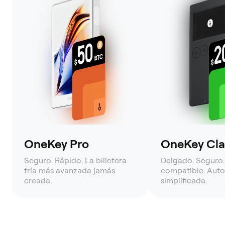
OneKey Pro
OneKey Clas
Seguro. Rápido. La billetera
Delgado. Seguro.
fría más avanzada jamás
compatible. Auto
creada.
simplificada.