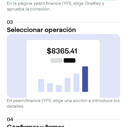
En la página yearn.finance (YFI), elige OneKey y
aprueba la conexión.
0
3
Seleccionar operación
En yearn.finance (YFI), elige una acción e introduce los
detalles.
0
4
Confirmar y firmar