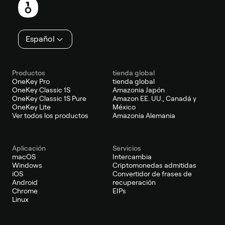
de
página
Español
Productos
tienda global
OneKey Pro
tienda global
OneKey Classic 1S
Amazonia Japón
OneKey Classic 1S Pure
Amazon EE. UU., Canadá y
OneKey Lite
México
Ver todos los productos
Amazonia Alemania
Aplicación
Servicios
macOS
Intercambia
Windows
Criptomonedas admitidas
iOS
Convertidor de frases de
Android
recuperación
Chrome
EIPs
Linux