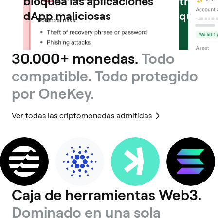
bloquea las aplicaciones
transac
dApp maliciosas
que fi
30.000+ monedas.
Todo
compatible. Todo protegido
por OneKey.
Ver todas las criptomonedas admitidas
Caja de herramientas Web3.
Dominado en una sola