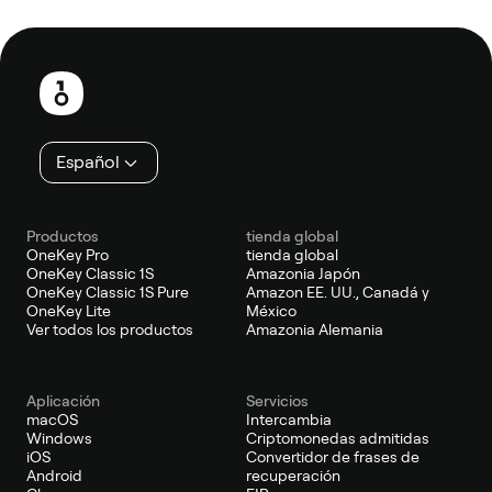
Pie
de
página
Español
Productos
tienda global
OneKey Pro
tienda global
OneKey Classic 1S
Amazonia Japón
OneKey Classic 1S Pure
Amazon EE. UU., Canadá y
OneKey Lite
México
Ver todos los productos
Amazonia Alemania
Aplicación
Servicios
macOS
Intercambia
Windows
Criptomonedas admitidas
iOS
Convertidor de frases de
Android
recuperación