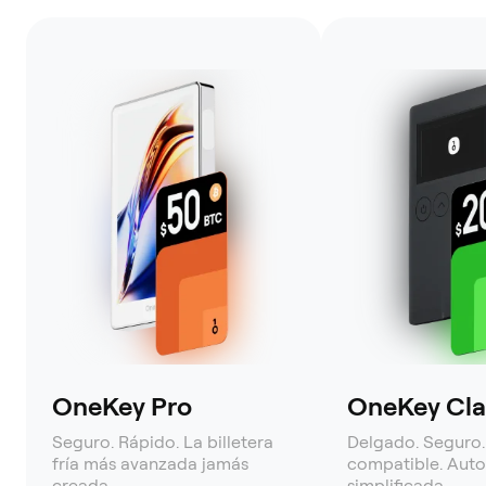
OneKey Pro
OneKey Clas
Seguro. Rápido. La billetera
Delgado. Seguro.
fría más avanzada jamás
compatible. Auto
creada.
simplificada.