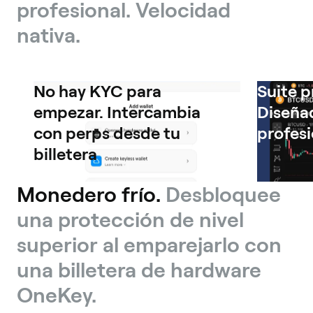
profesional. Velocidad
nativa.
No hay KYC para
Suite p
empezar. Intercambia
Diseña
con perps desde tu
profesi
billetera
Monedero frío.
Desbloquee
una protección de nivel
superior al emparejarlo con
una billetera de hardware
OneKey.