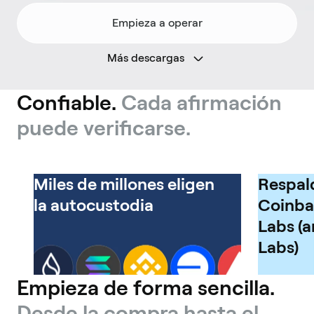
Empieza a operar
Más descargas
Confiable.
Cada afirmación
puede verificarse.
Miles de millones eligen
Respal
la autocustodia
Coinba
Labs (a
Labs)
Empieza de forma sencilla.
Desde la compra hasta el