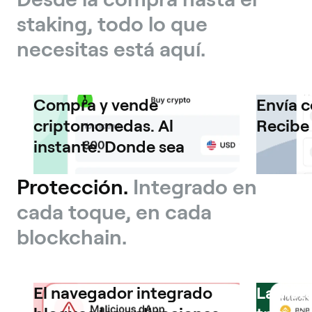
staking, todo lo que
necesitas está aquí.
Compra y vende
Envía c
criptomonedas. Al
Recibe 
instante. Donde sea
Protección.
Integrado en
cada toque, en cada
blockchain.
El navegador integrado
La vist