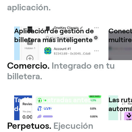
aplicación.
Aplicación de gestión de
Conect
billetera más inteligente
multir
Comercio.
Integrado en tu
billetera.
Tarifas mostradas antes
Las rut
de confirmar
automá
Perpetuos.
Ejecución