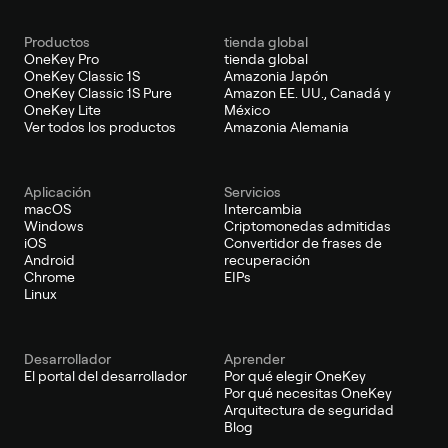
Productos
tienda global
OneKey Pro
tienda global
OneKey Classic 1S
Amazonia Japón
OneKey Classic 1S Pure
Amazon EE. UU., Canadá y
OneKey Lite
México
Ver todos los productos
Amazonia Alemania
Aplicación
Servicios
macOS
Intercambia
Windows
Criptomonedas admitidas
iOS
Convertidor de frases de
Android
recuperación
Chrome
EIPs
Linux
Desarrollador
Aprender
El portal del desarrollador
Por qué elegir OneKey
Por qué necesitas OneKey
Arquitectura de seguridad
Blog