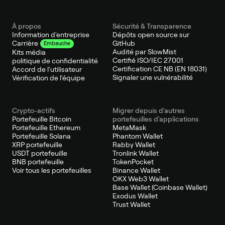
À propos
Sécurité & Transparence
Information d'entreprise
Dépôts open source sur
GitHub
Carrière
Embauche
Audité par SlowMist
Kits média
Certifié ISO/IEC 27001
politique de confidentialité
Certification CE NB (EN 18031)
Accord de l'utilisateur
Signaler une vulnérabilité
Vérification de l'équipe
Crypto-actifs
Migrer depuis d'autres
Portefeuille Bitcoin
portefeuilles d'applications
Portefeuille Ethereum
MetaMask
Portefeuille Solana
Phantom Wallet
XRP portefeuille
Rabby Wallet
USDT portefeuille
Tronlink Wallet
BNB portefeuille
TokenPocket
Voir tous les portefeuilles
Binance Wallet
OKX Web3 Wallet
Base Wallet (Coinbase Wallet)
Exodus Wallet
Trust Wallet