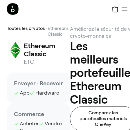
Toutes les cryptos
Ethereum
Améliorez la sécurité de 
Classic
crypto-monnaies
Les
Ethereum 
Classic
meilleurs
ETC
portefeuill
Ethereum
Envoyer · Recevoir
App
Hardware
Classic
Comparez les
Commerce
portefeuilles matériels
Acheter
Vendre
OneKey