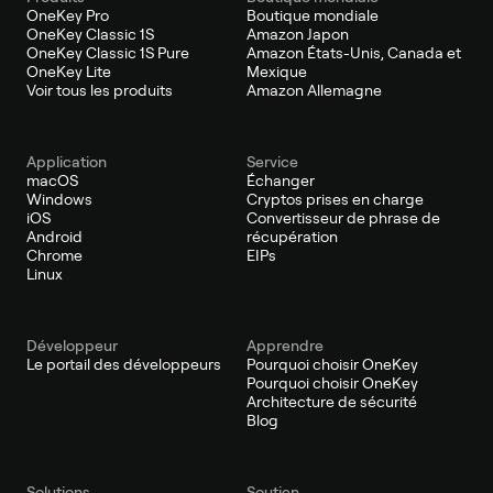
OneKey Pro
Boutique mondiale
OneKey Classic 1S
Amazon Japon
OneKey Classic 1S Pure
Amazon États-Unis, Canada et
OneKey Lite
Mexique
Voir tous les produits
Amazon Allemagne
Application
Service
macOS
Échanger
Windows
Cryptos prises en charge
iOS
Convertisseur de phrase de
Android
récupération
Chrome
EIPs
Linux
Développeur
Apprendre
Le portail des développeurs
Pourquoi choisir OneKey
Pourquoi choisir OneKey
Architecture de sécurité
Blog
Solutions
Soutien