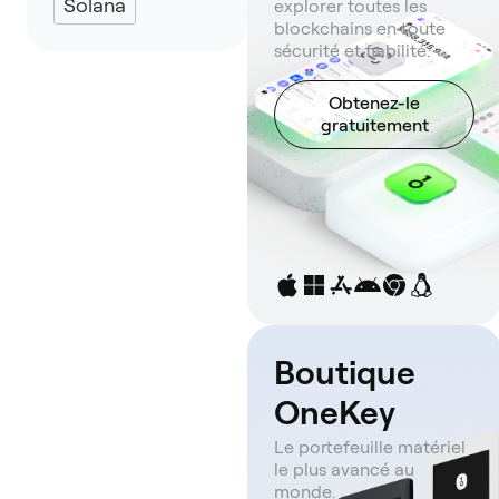
Solana
explorer toutes les
blockchains en toute
sécurité et fiabilité.
Obtenez-le
gratuitement
Boutique
OneKey
Le portefeuille matériel
le plus avancé au
monde.