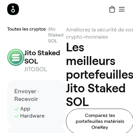
Toutes les cryptos
Jito
Améliorez la sécurité de vo
Staked
crypto-monnaies
SOL
Les
Jito Staked 
meilleurs
SOL
JITOSOL
portefeuille
Jito Staked
Envoyer ·
SOL
Recevoir
App
Hardware
Comparez les
portefeuilles matériels
OneKey