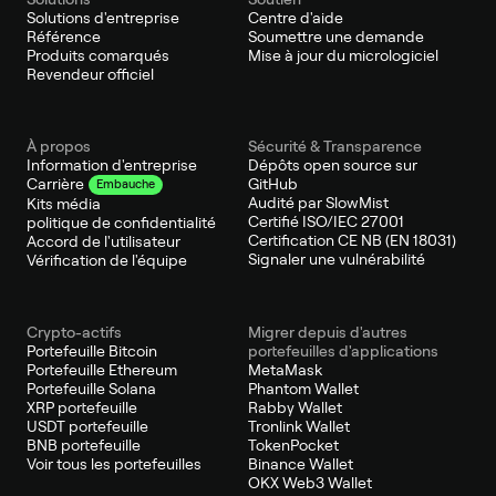
Solutions d'entreprise
Centre d'aide
Référence
Soumettre une demande
Produits comarqués
Mise à jour du micrologiciel
Revendeur officiel
À propos
Sécurité & Transparence
Information d'entreprise
Dépôts open source sur
GitHub
Carrière
Embauche
Audité par SlowMist
Kits média
Certifié ISO/IEC 27001
politique de confidentialité
Certification CE NB (EN 18031)
Accord de l'utilisateur
Signaler une vulnérabilité
Vérification de l'équipe
Crypto-actifs
Migrer depuis d'autres
Portefeuille Bitcoin
portefeuilles d'applications
Portefeuille Ethereum
MetaMask
Portefeuille Solana
Phantom Wallet
XRP portefeuille
Rabby Wallet
USDT portefeuille
Tronlink Wallet
BNB portefeuille
TokenPocket
Voir tous les portefeuilles
Binance Wallet
OKX Web3 Wallet