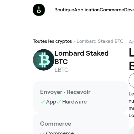
Boutique
Application
Commerce
Dév
Toutes les cryptos
Lombard Staked BTC
Am
Lombard Staked 
BTC
LBTC
Envoyer · Recevoir
Le
nu
App
Hardware
ma
Lo
Commerce
Commerce