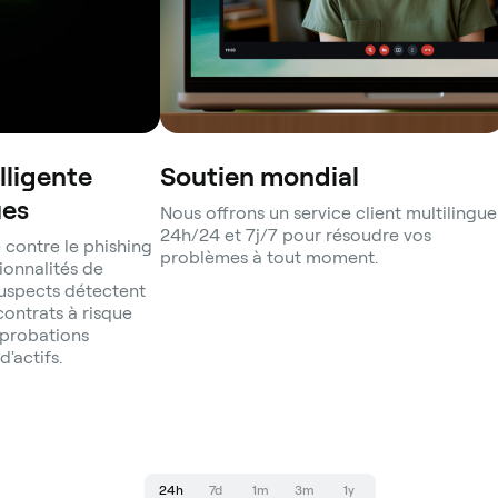
lligente
Soutien mondial
ues
Nous offrons un service client multilingue
24h/24 et 7j/7 pour résoudre vos
 contre le phishing
problèmes à tout moment.
ionnalités de
suspects détectent
ontrats à risque
pprobations
d'actifs.
24h
7d
1m
3m
1y