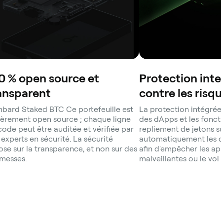
0 % open source et
Protection inte
ansparent
contre les risq
bard Staked BTC Ce portefeuille est
La protection intégrée
ièrement open source ; chaque ligne
des dApps et les fonct
code peut être auditée et vérifiée par
repliement de jetons 
 experts en sécurité. La sécurité
automatiquement les c
ose sur la transparence, et non sur des
afin d'empêcher les a
messes.
malveillantes ou le vol 