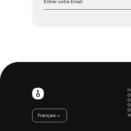
P
Pied
O
O
de
O
O
page
Français
V