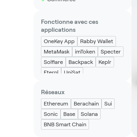
Fonctionne avec ces
applications
OneKey App
Rabby Wallet
MetaMask
imToken
Specter
Solflare
Backpack
Keplr
Eternl
UniSat
Réseaux
Ethereum
Berachain
Sui
Sonic
Base
Solana
BNB Smart Chain