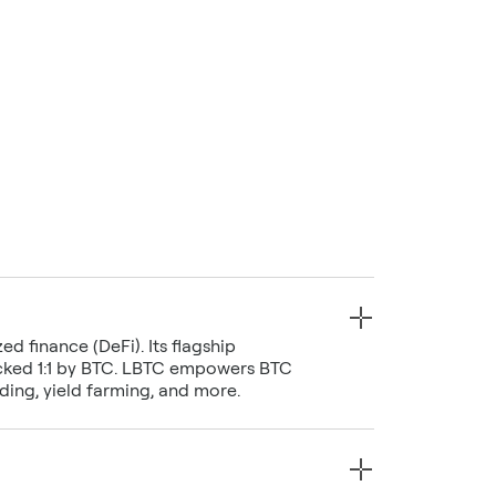
d finance (DeFi). Its flagship
backed 1:1 by BTC. LBTC empowers BTC
nding, yield farming, and more.