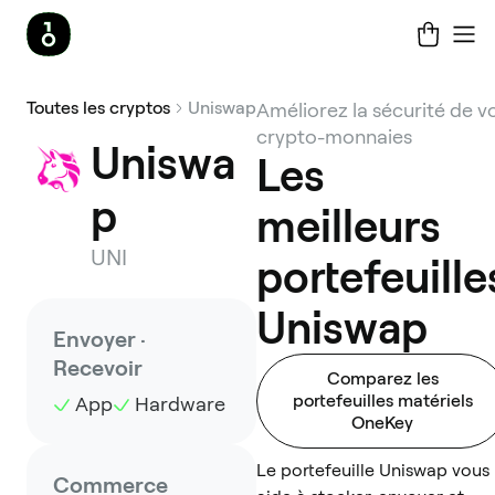
Toutes les cryptos
Uniswap
Améliorez la sécurité de v
crypto-monnaies
Uniswa
Les
p
meilleurs
UNI
portefeuille
Uniswap
Envoyer ·
Recevoir
Comparez les
portefeuilles matériels
App
Hardware
OneKey
Le portefeuille Uniswap vous
Commerce