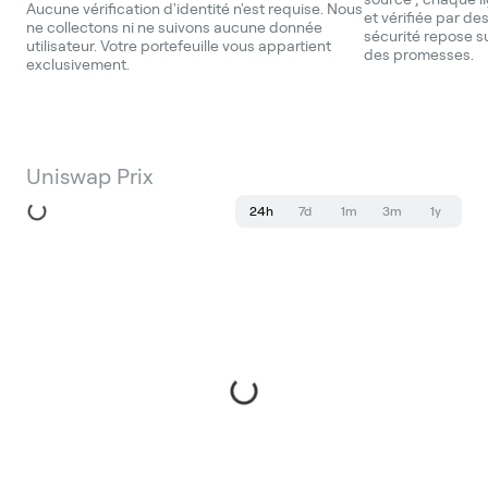
Aucune vérification d'identité n'est requise. Nous
et vérifiée par de
ne collectons ni ne suivons aucune donnée
sécurité repose su
utilisateur. Votre portefeuille vous appartient
des promesses.
exclusivement.
Uniswap Prix
24h
7d
1m
3m
1y