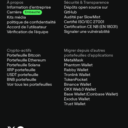
À propos
Sécurité & Transparence
Information d'entreprise
Dépôts open source sur
GitHub
Carrière
Embauche
Audité par SlowMist
Kits média
Certifié ISO/IEC 27001
politique de confidentialité
Certification CE NB (EN 18031)
Accord de l'utilisateur
Signaler une vulnérabilité
Vérification de l'équipe
Crypto-actifs
Migrer depuis d'autres
Portefeuille Bitcoin
portefeuilles d'applications
Portefeuille Ethereum
MetaMask
Portefeuille Solana
Phantom Wallet
XRP portefeuille
Rabby Wallet
USDT portefeuille
Tronlink Wallet
BNB portefeuille
TokenPocket
Voir tous les portefeuilles
Binance Wallet
OKX Web3 Wallet
Base Wallet (Coinbase Wallet)
Exodus Wallet
Trust Wallet