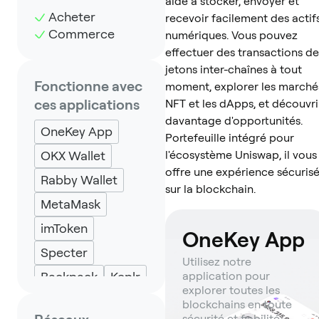
aide à stocker, envoyer et
Acheter
recevoir facilement des actif
Commerce
numériques. Vous pouvez
effectuer des transactions de
jetons inter-chaînes à tout
Fonctionne avec
moment, explorer les marché
ces applications
NFT et les dApps, et découvri
davantage d'opportunités.
OneKey App
Portefeuille intégré pour
OKX Wallet
l'écosystème Uniswap, il vous
offre une expérience sécuris
Rabby Wallet
sur la blockchain.
MetaMask
imToken
OneKey App
Specter
Utilisez notre
Backpack
Keplr
application pour
explorer toutes les
Eternl
UniSat
blockchains en toute
sécurité et fiabilité.