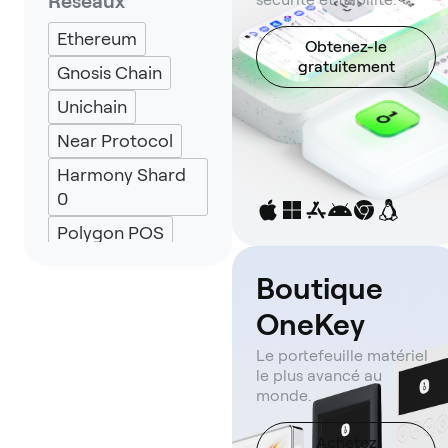
Réseaux
Ethereum
Obtenez-le
gratuitement
Gnosis Chain
Unichain
Near Protocol
Harmony Shard
0
Polygon POS
BNB Smart Chain
Boutique
Arbitrum One
OneKey
Optimism
Le portefeuille matériel
Avalanche
le plus avancé au
monde.
Achetez