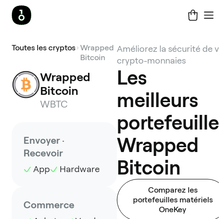
Toutes les cryptos
Wrapped
Améliorez la sécurité de 
Bitcoin
crypto-monnaies
Les
Wrapped 
Bitcoin
meilleurs
WBTC
portefeuill
Wrapped
Envoyer ·
Recevoir
Bitcoin
App
Hardware
Comparez les
portefeuilles matériels
Commerce
OneKey