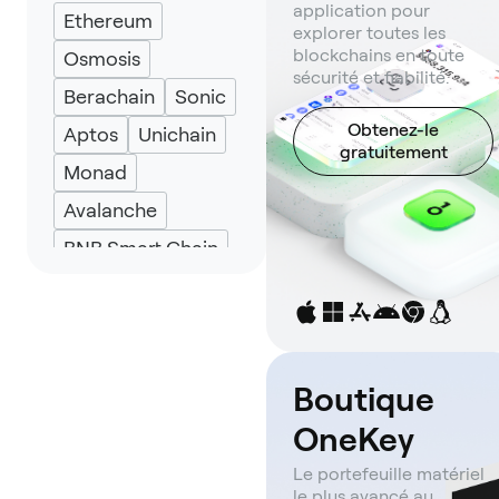
application pour
Ethereum
Eternl
UniSat
explorer toutes les
blockchains en toute
Osmosis
sécurité et fiabilité.
Berachain
Sonic
Obtenez-le
Aptos
Unichain
gratuitement
Monad
Avalanche
BNB Smart Chain
Sui
TRON
Bob Network
Solana
Base
Boutique
Optimism
OneKey
Le portefeuille matériel
le plus avancé au