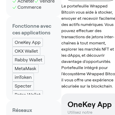
Acheter
Vendre
Le portefeuille Wrapped
Commerce
Bitcoin vous aide à stocker,
envoyer et recevoir facilem
des actifs numériques. Vous
Fonctionne avec
pouvez effectuer des
ces applications
transactions de jetons inter-
OneKey App
chaînes à tout moment,
explorer les marchés NFT et
OKX Wallet
les dApps, et découvrir
Rabby Wallet
davantage d'opportunités.
Portefeuille intégré pour
MetaMask
l'écosystème Wrapped Bitco
imToken
il vous offre une expérience
Specter
sécurisée sur la blockchain.
Petra Wallet
OneKey App
Solflare
Réseaux
Backpack
Keplr
Utilisez notre