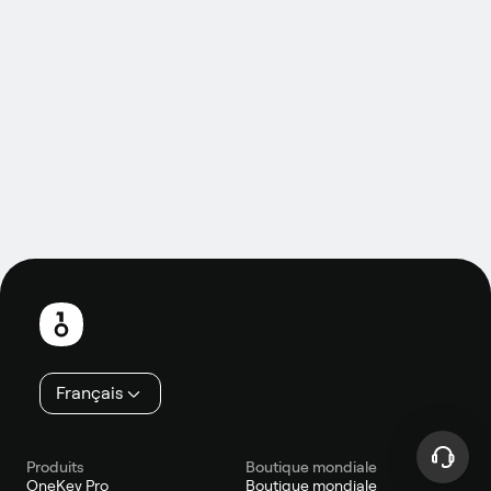
Pied
de
page
Français
Produits
Boutique mondiale
OneKey Pro
Boutique mondiale