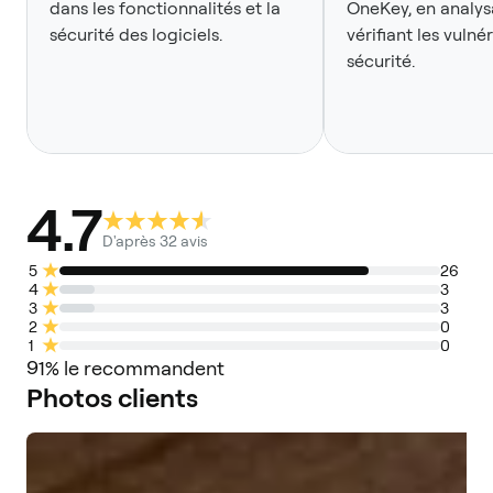
dans les fonctionnalités et la
OneKey, en analys
sécurité des logiciels.
vérifiant les vulné
sécurité.
4.7
Avis
D'après 32 avis
des
5
26
4
3
clients
3
3
2
0
1
0
91% le recommandent
Photos clients