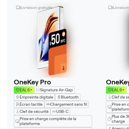
Livraison gratuite
Livraison
OneKey Pro
OneKey
EAL 6+
Signature Air-Gap
EAL 6+
Empreinte digitale
Bluetooth
Clef de s
Écran tactile
Chargement sans fil
Prise en 
platefor
Clef de sécurité
USB-C
Plus de 3
Prise en charge complète de la
charge
plateforme
Aperçu de