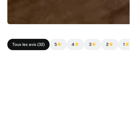
Tous les avis (32)
5
4
3
2
1
YAU S.H.
28/10/2025
Very easy to
Very easy to use
Michael W.
29/10/2025
Alles so gelaufen wie angekündigt und wurde