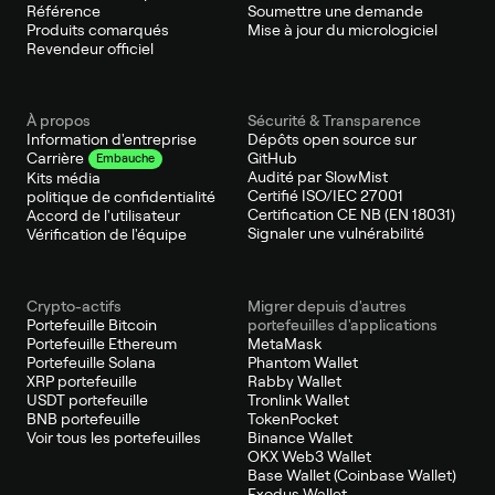
Référence
Soumettre une demande
Produits comarqués
Mise à jour du micrologiciel
Revendeur officiel
À propos
Sécurité & Transparence
Information d'entreprise
Dépôts open source sur
GitHub
Carrière
Embauche
Audité par SlowMist
Kits média
Certifié ISO/IEC 27001
politique de confidentialité
Certification CE NB (EN 18031)
Accord de l'utilisateur
Signaler une vulnérabilité
Vérification de l'équipe
Crypto-actifs
Migrer depuis d'autres
Portefeuille Bitcoin
portefeuilles d'applications
Portefeuille Ethereum
MetaMask
Portefeuille Solana
Phantom Wallet
XRP portefeuille
Rabby Wallet
USDT portefeuille
Tronlink Wallet
BNB portefeuille
TokenPocket
Voir tous les portefeuilles
Binance Wallet
OKX Web3 Wallet
Base Wallet (Coinbase Wallet)
Exodus Wallet