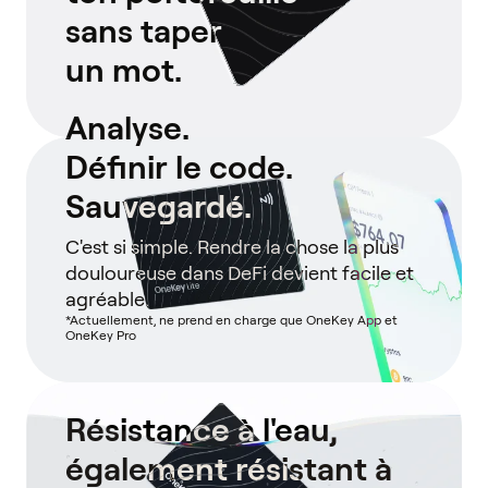
sans taper
un mot.
Analyse.
Définir le code.
Sauvegardé.
C'est si simple. Rendre la chose la plus
douloureuse dans DeFi devient facile et
agréable.
*Actuellement, ne prend en charge que OneKey App et
OneKey Pro
Résistance à l'eau,
également résistant à