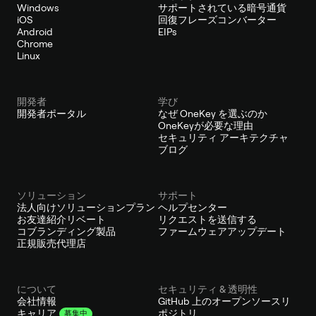
Windows
サポートされている暗号通貨
iOS
回復フレーズコンバーター
Android
EIPs
Chrome
Linux
開発者
学び
開発者ポータル
なぜ OneKey を選ぶのか
OneKeyが必要な理由
セキュリティ アーキテクチャ
ブログ
ソリューション
サポート
法人向けソリューションプラン
ヘルプセンター
お友達紹介リベート
リクエストを送信する
コブランディング製品
ファームウェアアップデート
正規販売代理店
について
セキュリティ & 透明性
会社情報
GitHub 上のオープンソースリ
ポジトリ
キャリア
募集中