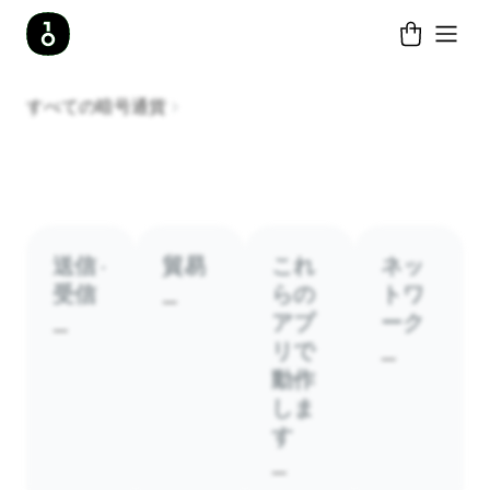
すべての暗号通貨
送信 ·
貿易
これ
ネッ
受信
らの
トワ
—
アプ
ーク
—
リで
—
動作
しま
す
—