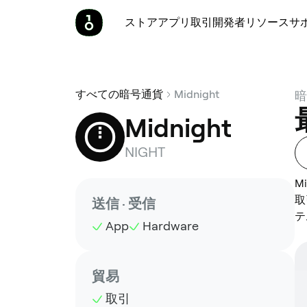
ストア
アプリ
取引
開発者
リソース
サ
すべての暗号通貨
Midnight
暗
Midnight
NIGHT
M
取
送信 · 受信
テ
App
Hardware
貿易
取引