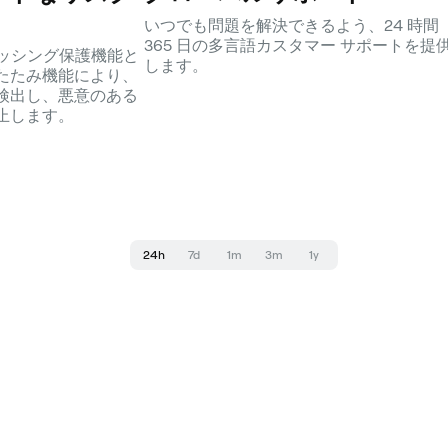
いつでも問題を解決できるよう、24 時間
365 日の多言語カスタマー サポートを提
フィッシング保護機能と
します。
たたみ機能により、
検出し、悪意のある
止します。
24h
7d
1m
3m
1y