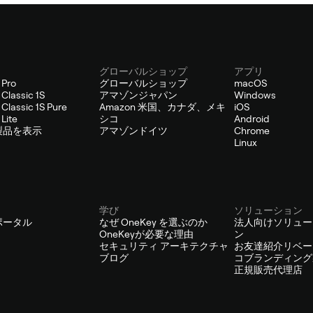
グローバルショップ
アプリ
 Pro
グローバルショップ
macOS
Classic 1S
アマゾンジャパン
Windows
Classic 1S Pure
Amazon 米国、カナダ、メキ
iOS
Lite
シコ
Android
製品を表示
アマゾンドイツ
Chrome
Linux
学び
ソリューション
ポータル
なぜ OneKey を選ぶのか
法人向けソリュー
OneKeyが必要な理由
ン
セキュリティ アーキテクチャ
お友達紹介リベー
ブログ
コブランディング
正規販売代理店