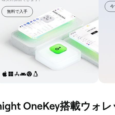
今
無料で入手
ight OneKey搭載ウォ