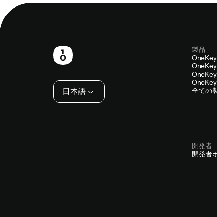
製品
フ
OneKey
OneKey 
ッ
OneKey 
OneKey 
タ
日本語
全ての
ー
開発者
開発者