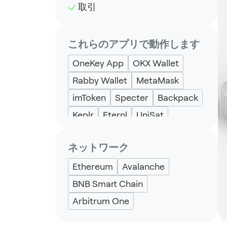
取引
これらのアプリで動作します
OneKey App
OKX Wallet
Rabby Wallet
MetaMask
imToken
Specter
Backpack
Keplr
Eternl
UniSat
ネットワーク
Ethereum
Avalanche
BNB Smart Chain
Arbitrum One