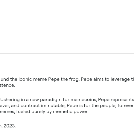
nd the iconic meme Pepe the frog. Pepe aims to leverage t
stence.
Ushering in a new paradigm for memecoins, Pepe represents 
orever, and contract immutable, Pepe is for the people, forever.
memes, fueled purely by memetic power.
h, 2023.