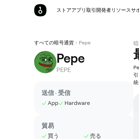
ストア
アプリ
取引
開発者
リソース
サ
すべての暗号通貨
Pepe
暗
Pepe
P
PEPE
引
統
送信 · 受信
App
Hardware
貿易
買う
売る