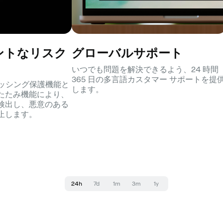
ントなリスク
グローバルサポート
いつでも問題を解決できるよう、24 時間
365 日の多言語カスタマー サポートを提
フィッシング保護機能と
します。
たたみ機能により、
検出し、悪意のある
止します。
24h
7d
1m
3m
1y